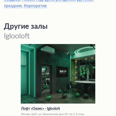
праздник
,
Корпоратив
Другие залы
Iglooloft
Лофт «Оазис» - Iglooloft
Москва, ЦАО, ул. Бакунинская дом 69 стр.1, 8 этаж