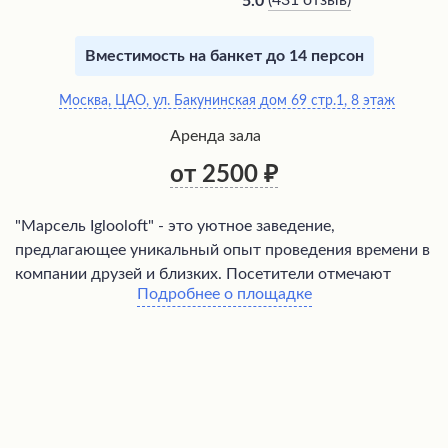
(
431 отзыв
)
5.0
Вместимость на банкет до 14 персон
Москва, ЦАО, ул. Бакунинская дом 69 стр.1, 8 этаж
Аренда зала
от 2500
"Марсель Iglooloft" - это уютное заведение,
предлагающее уникальный опыт проведения времени в
компании друзей и близких. Посетители отмечают
Подробнее о площадке
приветливый персонал, готовый решать любые
вопросы, и удобное расположение с наличием
парковки. Особенность заведения - просторные иглу на
крыше, где можно насладиться великолепным видом и
свежим воздухом даже в дождливую погоду. Для
курящих гостей предусмотрена специальная зона. Это
отличная альтернатива шумным барам и домашним