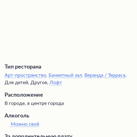
посиделкам, где можно не только поесть и выпить, но и
повеселиться, потанцевать или спеть караоке в
непринужденной обстановке.
Тип ресторана
Арт-пространство
,
Банкетный зал
,
Веранда / Терраса
,
Для детей, Другое,
Лофт
Расположение
В городе, в центре города
Алкоголь
Можно свой
За дополнительную плату