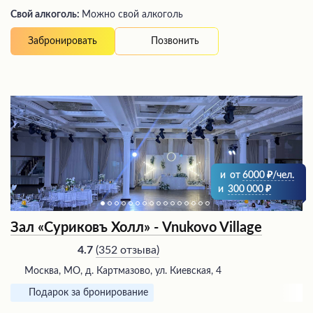
Свой алкоголь:
Можно свой алкоголь
Позвонить
Забронировать
и
от
6000
/чел.
и
300 000
Зал «Суриковъ Холл» - Vnukovo Village
(
352 отзыва
)
4.7
Москва, МО, д. Картмазово, ул. Киевская, 4
Подарок за бронирование