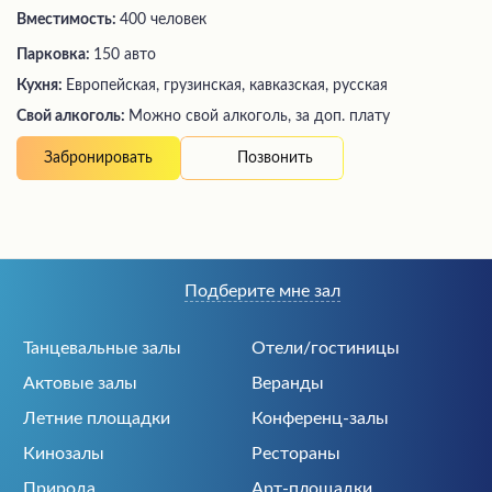
Вместимость:
400 человек
Парковка:
150 авто
Кухня:
Европейская, грузинская, кавказская, русская
Свой алкоголь:
Можно свой алкоголь, за доп. плату
Позвонить
Забронировать
Подберите мне зал
Танцевальные залы
Отели/гостиницы
Актовые залы
Веранды
Летние площадки
Конференц-залы
Кинозалы
Рестораны
Природа
Арт-площадки