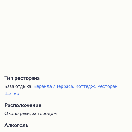
семейного отдыха. Однако некоторые гости отмечают
случаи замены блюд из предварительного заказа без
уведомления и недружелюбное отношение персонала к
проверке счетов.
Тип ресторана
База отдыха,
Веранда / Терраса
,
Коттедж
,
Ресторан
,
Шатер
Расположение
Около реки, за городом
Алкоголь