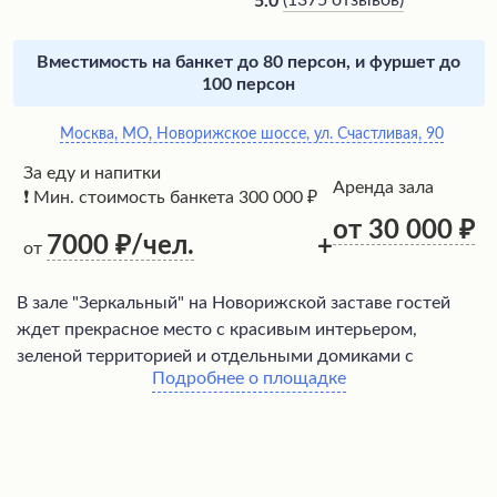
(
1375 отзывов
)
5.0
Вместимость на банкет до 80 персон, и фуршет до
100 персон
Москва, МО, Новорижское шоссе, ул. Счастливая, 90
За еду и напитки
Аренда зала
❗ Мин. стоимость банкета 300 000 ₽
от 30 000
7000
/чел.
+
от
В зале "Зеркальный" на Новорижской заставе гостей
ждет прекрасное место с красивым интерьером,
зеленой территорией и отдельными домиками с
Подробнее о площадке
верандами для компаний. Посетители высоко
оценивают вкусную кухню с большим выбором блюд,
чистоту, обслуживание на высоком уровне и наличие
большой парковки. В заведении есть детская комната,
живой уголок и площадка, что делает его удобным для