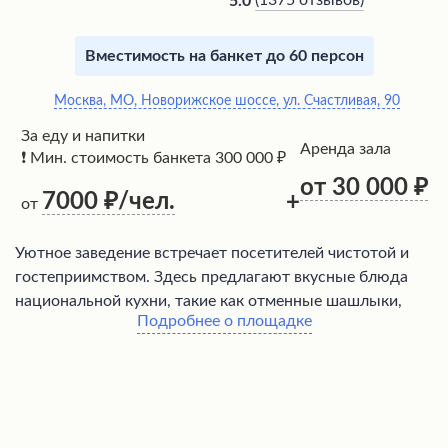
(
1375 отзывов
)
5.0
Вместимость на банкет до 60 персон
Москва, МО, Новорижское шоссе, ул. Счастливая, 90
За еду и напитки
Аренда зала
❗ Мин. стоимость банкета 300 000 ₽
от 30 000
7000
/чел.
+
от
Уютное заведение встречает посетителей чистотой и
гостеприимством. Здесь предлагают вкусные блюда
национальной кухни, такие как отменные шашлыки,
Подробнее о площадке
прекрасные салаты и закуски, ароматный хлеб и
лепешки, а также кутабы и мацони. Обслуживание
радует вежливостью официантов. На территории царит
свежий воздух и располагается детская площадка, а
живая музыка в исполнении талантливых музыкантов
создает неповторимую атмосферу. Это место идеально