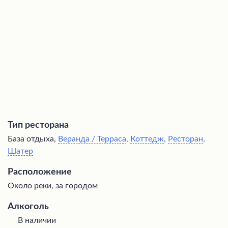
подходит для празднования торжеств благодаря
отдельным уютным домикам.
Тип ресторана
База отдыха,
Веранда / Терраса
,
Коттедж
,
Ресторан
,
Шатер
Расположение
Около реки, за городом
Алкоголь
В наличии