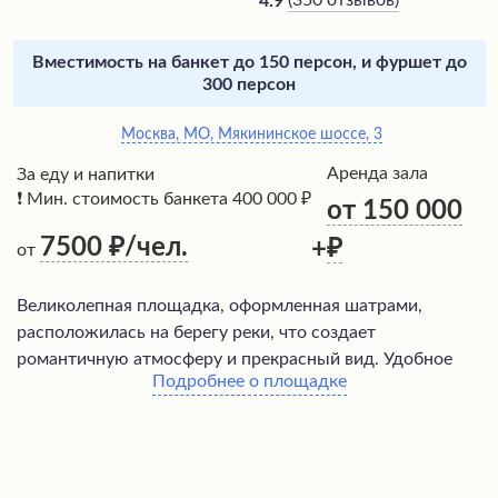
(
350 отзывов
)
4.9
Вместимость на банкет до 150 персон, и фуршет до
300 персон
Москва, МО, Мякининское шоссе, 3
Аренда зала
За еду и напитки
❗ Мин. стоимость банкета 400 000 ₽
от 150 000
7500
/чел.
+
от
Великолепная площадка, оформленная шатрами,
расположилась на берегу реки, что создает
романтичную атмосферу и прекрасный вид. Удобное
Подробнее о площадке
местоположение и большая территория позволяют
организовать торжества и корпоративные мероприятия
на высоком уровне. Наряду с профессиональным
обслуживанием и вкусной едой, приготовленной
компанией-организатором, посетители отмечают