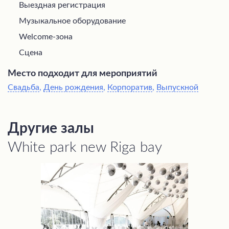
Выездная регистрация
Музыкальное оборудование
Welcome-зона
Сцена
Место подходит для мероприятий
Свадьба
,
День рождения
,
Корпоратив
,
Выпускной
Другие залы
White park new Riga bay