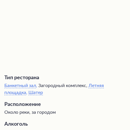
красивую концепцию оформления. Единственным
минусом является небольшая парковка, которая
создает неудобства при большом количестве гостей.
Тем не менее, это место станет идеальным выбором
для тех, кто ценит романтическую атмосферу и
высокий уровень проведения мероприятий.
Тип ресторана
Банкетный зал
,
Загородный комплекс,
Летняя
площадка
,
Шатер
Расположение
Около реки, за городом
Алкоголь