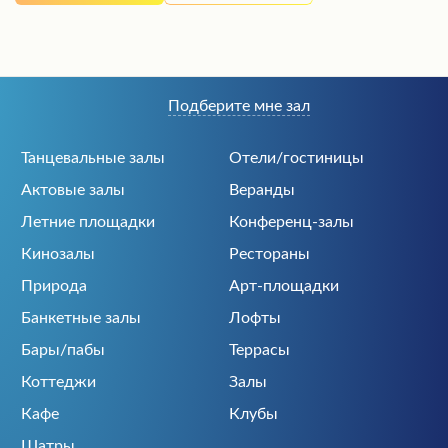
Подберите мне зал
Танцевальные залы
Отели/гостиницы
Актовые залы
Веранды
Летние площадки
Конференц-залы
Кинозалы
Рестораны
Природа
Арт-площадки
Банкетные залы
Лофты
Бары/пабы
Террасы
Коттеджи
Залы
Кафе
Клубы
Шатры