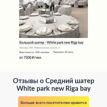
Большой шатер - White park new Riga bay
Москва, МО, Мякининское шоссе, 3
Парковка:
60 авто
Вместимость:
500 человек
от
7500
/чел.
Отзывы о Средний шатер
White park new Riga bay
Больше всего посетителям нравится