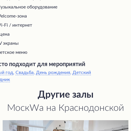
узыкальное оборудование
elcome-зона
i-Fi / интернет
цена
V экраны
етское меню
то подходит для мероприятий
ый год
,
Свадьба
,
День рождения
,
Детский
дник
Другие залы
МоскWа на Краснодонской