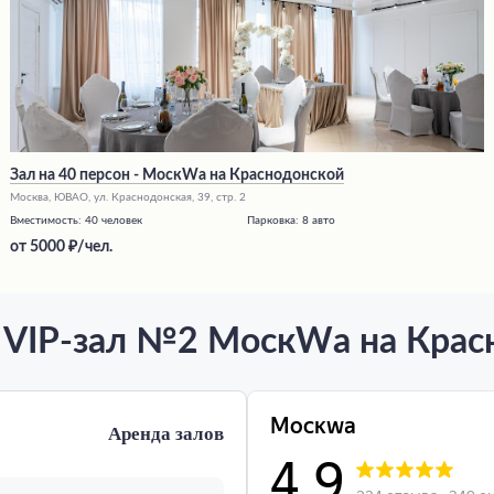
Зал на 40 персон - МоскWа на Краснодонской
Москва, ЮВАО, ул. Краснодонская, 39, стр. 2
Вместимость:
40 человек
Парковка:
8 авто
от
5000
/чел.
 VIP-зал №2 МоскWа на Крас
Аренда залов