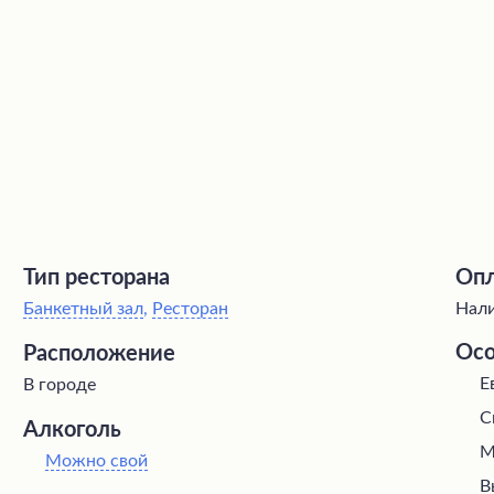
Тип ресторана
Опл
Банкетный зал
,
Ресторан
Нали
Осо
Расположение
Е
В городе
С
Алкоголь
М
Можно свой
В