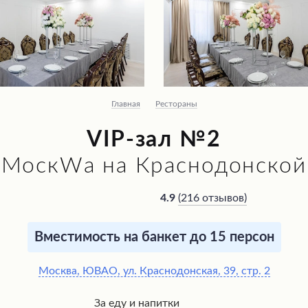
Главная
Рестораны
VIP-зал №2
МоскWа на Краснодонской
(
216 отзывов
)
4.9
Вместимость на банкет до 15 персон
Москва, ЮВАО, ул. Краснодонская, 39, стр. 2
За еду и напитки