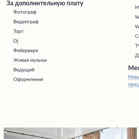
За дополнительную плату
М
Фотограф
W
Видеограф
W
Торт
С
Dj
T
Фейерверк
Д
Живая музыка
Мес
Ведущий
Нов
Оформление
праз