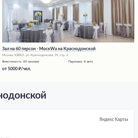
Зал на 60 персон - МоскWа на Краснодонской
Москва, ЮВАО, ул. Краснодонская, 39, стр. 2
Вместимость:
60 человек
Парковка:
8 авто
от
5000
/чел.
нодонской