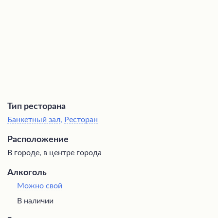
воспоминаниями, которыми хочется поделиться с
близкими людьми за вкусным салатом или другими
изысканными блюдами.
Тип ресторана
Банкетный зал
,
Ресторан
Расположение
В городе, в центре города
Алкоголь
Можно свой
В наличии