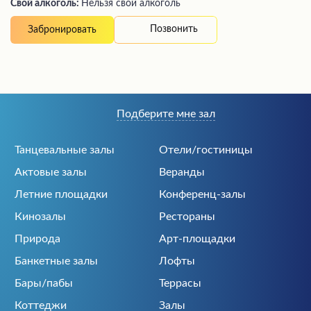
Свой алкоголь:
Нельзя свой алкоголь
Позвонить
Забронировать
Подберите мне зал
Танцевальные залы
Отели/гостиницы
Актовые залы
Веранды
Летние площадки
Конференц-залы
Кинозалы
Рестораны
Природа
Арт-площадки
Банкетные залы
Лофты
Бары/пабы
Террасы
Коттеджи
Залы