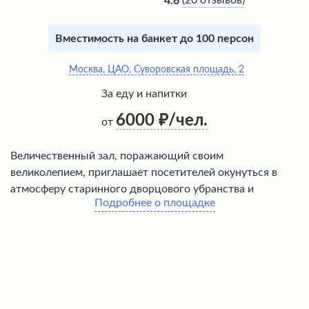
(
20 отзывов
)
4.6
Вместимость на банкет до 100 персон
Москва, ЦАО, Суворовская площадь, 2
За еду и напитки
6000
/чел.
от
Величественный зал, поражающий своим
великолепием, приглашает посетителей окунуться в
атмосферу старинного дворцового убранства и
Подробнее о площадке
роскоши. Высокие потолки, богато украшенные
лепниной и позолотой, создают ощущение
торжественности и монументальности. Просторные
залы с огромными окнами, выходящими в живописный
парк, наполняют помещение естественным светом и
позволяют любоваться прекрасными пейзажами. Здесь
царит особая атмосфера, пропитанная духом истории и