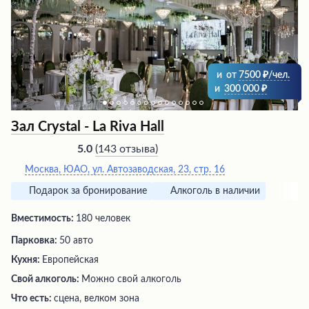
пожелания посетителей. Ценители отмечают
доступные цены и разнообразное меню, способное
удовлетворить самые изысканные вкусы.
и
от
7500
/чел.
и
300 000
Зал Crystal - La Riva Hall
(
143 отзыва
)
5.0
Москва, ЮАО, ул. Автозаводская, 23, стр. 16
Подарок за бронирование
Алкоголь в наличии
Вместимость:
180 человек
Парковка:
50 авто
Кухня:
Европейская
Свой алкоголь:
Можно свой алкоголь
Что есть:
сцена, велком зона