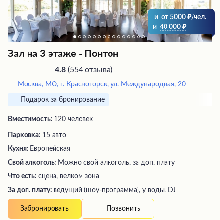
и
от
5000
/чел.
и
40 000
Зал на 3 этаже - Понтон
(
554 отзыва
)
4.8
Москва, МО, г. Красногорск, ул. Международная, 20
Подарок за бронирование
Вместимость:
120 человек
Парковка:
15 авто
Кухня:
Европейская
Свой алкоголь:
Можно свой алкоголь, за доп. плату
Что есть:
сцена, велком зона
За доп. плату:
ведущий (шоу-программа), у воды, DJ
Позвонить
Забронировать