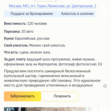
Москва, МО, пгт. Горки Ленинские, ул. Центральная, 1
Подарок за бронирование
Алкоголь в наличии
Вместимость:
120 человек
Парковка:
10 авто
Кухня:
Европейская, русская
Свой алкоголь:
Можно свой алкоголь
Что есть:
сцена, велком зона
За доп. плату:
ведущий (шоу-программа), живая музыка,
оформление зала на Корпоратив, фотограф (фотосессия), DJ
Предлагаем посетить шикарный белоснежный
купольный шатер, гармонично вписанный в
живописную природную обстановку. Это идеальное
место для проведения утонченных и воздушных
торжеств в окрестностях Москвы. Просторная
банкетная площадка с зонами для фуршета и
Позвонить
Забронировать
церемонии вмещает до ста гостей. Все условия для
организации незабываемого праздника здесь
присутствуют на высшем уровне, что подтверждают