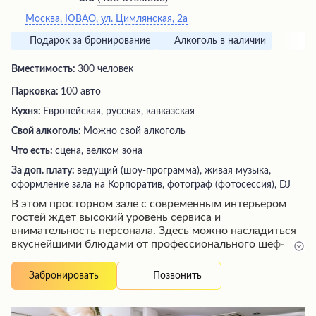
Москва, ЮВАО, ул. Цимлянская, 2а
Подарок за бронирование
Алкоголь в наличии
Вместимость:
300 человек
Парковка:
100 авто
Кухня:
Европейская, русская, кавказская
Свой алкоголь:
Можно свой алкоголь
Что есть:
сцена, велком зона
За доп. плату:
ведущий (шоу-программа), живая музыка,
оформление зала на Корпоратив, фотограф (фотосессия), DJ
В этом просторном зале с современным интерьером
гостей ждет высокий уровень сервиса и
внимательность персонала. Здесь можно насладиться
вкуснейшими блюдами от профессионального шеф-
повара, приготовленными с использованием свежих
ингредиентов. Опытные официанты обеспечат
Позвонить
Забронировать
безупречное обслуживание, а администраторы помогут
продумать каждую деталь торжества. Гостей порадует
разнообразие угощений, красивая сервировка столов и