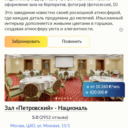
оформление зала на Корпоратив, фотограф (фотосессия), DJ
Это заведение известно своей роскошной атмосферой,
где каждая деталь продумана до мелочей. Изысканный
интерьер дополняется живыми цветами в горшках,
создавая атмосферу уюта и элегантности.
Профессиональный и вежливый персонал
обеспечивает безупречное обслуживание, а
Позвонить
Забронировать
талантливые повара готовят свежие и вкусные блюда,
которые порадуют даже самых взыскательных
гурманов. Открытая веранда с потрясающим видом
делает это место идеальным выбором для проведения
корпоративных мероприятий или романтических
вечеров. Неудивительно, что посетители выражают
восторг и желание вернуться снова и снова.
и
от
10 260
/чел.
и
420 000
Зал «Петровский» - Националь
(
2952 отзыва
)
5.0
Москва, ЦАО, ул. Моховая, 15/1