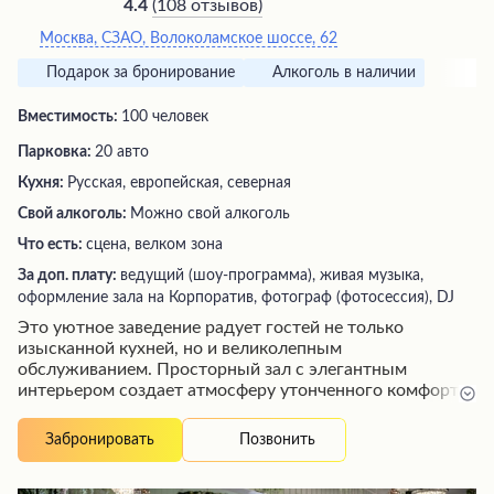
(
108 отзывов
)
4.4
Москва, СЗАО, Волоколамское шоссе, 62
Подарок за бронирование
Алкоголь в наличии
Вместимость:
100 человек
Парковка:
20 авто
Кухня:
Русская, европейская, северная
Свой алкоголь:
Можно свой алкоголь
Что есть:
сцена, велком зона
За доп. плату:
ведущий (шоу-программа), живая музыка,
оформление зала на Корпоратив, фотограф (фотосессия), DJ
Это уютное заведение радует гостей не только
изысканной кухней, но и великолепным
обслуживанием. Просторный зал с элегантным
интерьером создает атмосферу утонченного комфорта.
Повара демонстрируют мастерство в приготовлении
блюд, сочетая классические рецепты с авторскими
Позвонить
Забронировать
изысками. Внимательный персонал обеспечивает
безупречный сервис, предугадывая малейшие