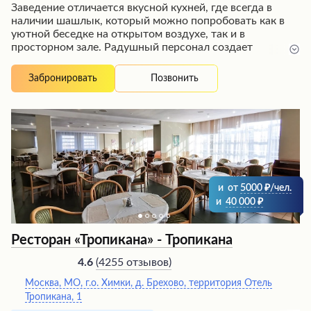
Заведение отличается вкусной кухней, где всегда в
наличии шашлык, который можно попробовать как в
уютной беседке на открытом воздухе, так и в
просторном зале. Радушный персонал создает
атмосферу гостеприимства, обеспечивая безупречное
обслуживание. Это идеальное место для семейных
Позвонить
Забронировать
торжеств и приятного времяпрепровождения в
компании близких. Посетители отмечают живую
музыку, разнообразную развлекательную программу и
наличие кабаре, что делает заведение многогранным и
интересным для разных категорий гостей.
и
от
5000
/чел.
и
40 000
Ресторан «Тропикана» - Тропикана
(
4255 отзывов
)
4.6
Москва, МО, г.о. Химки, д. Брехово, территория Отель
Тропикана, 1