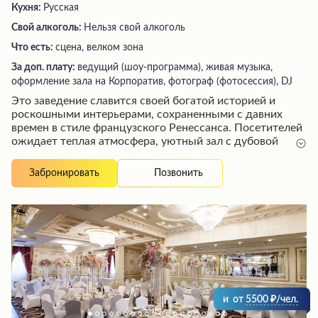
Кухня:
Русская
Свой алкоголь:
Нельзя свой алкоголь
Что есть:
сцена, велком зона
За доп. плату:
ведущий (шоу-программа), живая музыка,
оформление зала на Корпоратив, фотограф (фотосессия), DJ
Это заведение славится своей богатой историей и
роскошными интерьерами, сохраненными с давних
времен в стиле французского Ренессанса. Посетителей
ожидает теплая атмосфера, уютный зал с дубовой
отделкой и живая музыка в исполнении талантливых
пианистов. Меню предлагает разнообразные блюда,
Позвонить
Забронировать
приготовленные с любовью и качественными
ингредиентами, хотя порой излишне усложненная
подача может слегка разочаровать. Тем не менее,
высокий уровень обслуживания, прекрасная атмосфера
и неповторимый колорит делают это место
излюбленным как для местных жителей, так и для
туристов.
и
от
5500
/чел.