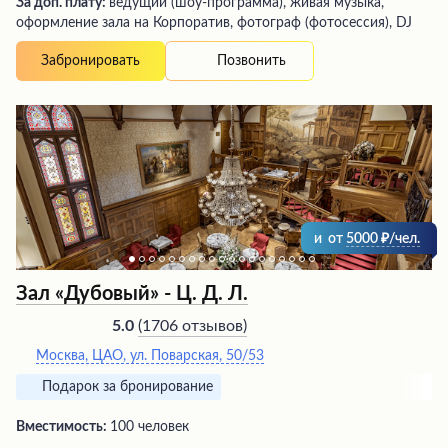
За доп. плату:
ведущий (шоу-программа), живая музыка,
оформление зала на Корпоратив, фотограф (фотосессия), DJ
Позвонить
Забронировать
и
от
5000
/чел.
Зал «Дубовый» - Ц. Д. Л.
(
1706 отзывов
)
5.0
Москва, ЦАО, ул. Поварская, 50/53
Подарок за бронирование
Вместимость:
100 человек