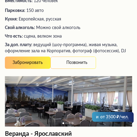
Вместимость:
120 человек
Парковка:
150 авто
Кухня:
Европейская, русская
Свой алкоголь:
Можно свой алкоголь
Что есть:
сцена, велком зона
За доп. плату:
ведущий (шоу-программа), живая музыка,
оформление зала на Корпоратив, фотограф (фотосессия), DJ
Позвонить
Забронировать
и
от
3500
/чел.
Веранда - Ярославский