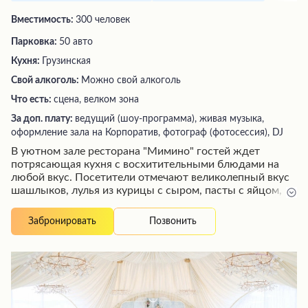
Вместимость:
300 человек
Парковка:
50 авто
Кухня:
Грузинская
Свой алкоголь:
Можно свой алкоголь
Что есть:
сцена, велком зона
За доп. плату:
ведущий (шоу-программа), живая музыка,
оформление зала на Корпоратив, фотограф (фотосессия), DJ
В уютном зале ресторана "Мимино" гостей ждет
потрясающая кухня с восхитительными блюдами на
любой вкус. Посетители отмечают великолепный вкус
шашлыков, лулья из курицы с сыром, пасты с яйцом,
свиных ребрышек и хачапури по доступной цене.
Блюда готовятся из свежих продуктов опытными
Позвонить
Забронировать
поварами, не пересушены и не пересолены. Быстрая
доставка обеспечивает возможность насладиться
горячими и аппетитными кушаньями, не выходя из
дома. Радушный персонал, оперативное обслуживание
и приятная атмосфера создают атмосферу
гостеприимства и комфорта для каждого гостя.