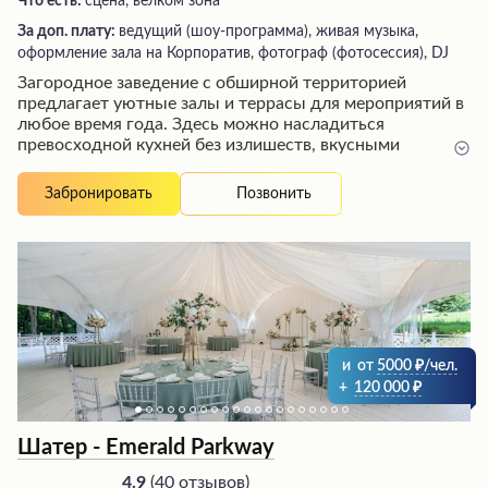
Что есть:
сцена, велком зона
За доп. плату:
ведущий (шоу-программа), живая музыка,
оформление зала на Корпоратив, фотограф (фотосессия), DJ
Загородное заведение с обширной территорией
предлагает уютные залы и террасы для мероприятий в
любое время года. Здесь можно насладиться
превосходной кухней без излишеств, вкусными
блюдами, а также живой музыкой по выходным.
Внимательное обслуживание, профессиональный
Позвонить
Забронировать
персонал и удобная парковка обеспечивают
комфортный отдых. Зеленая зона и близость к лесу
создают приятную атмосферу, а охрана гарантирует
безопасность посетителей.
и
от
5000
/чел.
+
120 000
Шатер - Emerald Parkway
(
40 отзывов
)
4.9