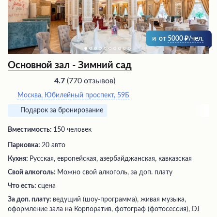
и
от
5000
/чел.
Основной зал - Зимний сад
(
770 отзывов
)
4.7
Москва, Юбилейный проспект, 59Б
Подарок за бронирование
Вместимость:
150 человек
Парковка:
20 авто
Кухня:
Русская, европейская, азербайджанская, кавказская
Свой алкоголь:
Можно свой алкоголь, за доп. плату
Что есть:
сцена
За доп. плату:
ведущий (шоу-программа), живая музыка,
оформление зала на Корпоратив, фотограф (фотосессия), DJ