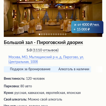
и
от
4000
/чел.
+
15 000
Большой зал - Пироговский дворик
(
1110 отзывов
)
5.0
Москва, МО, Мытищинский р-н, д. Пирогово, ул.
Центральная, 100б
Подарок за бронирование
Алкоголь в наличии
Вместимость:
120 человек
Парковка:
80 авто
Кухня:
русская, кавказская, европейская, японская
Свой алкоголь:
Можно свой алкоголь