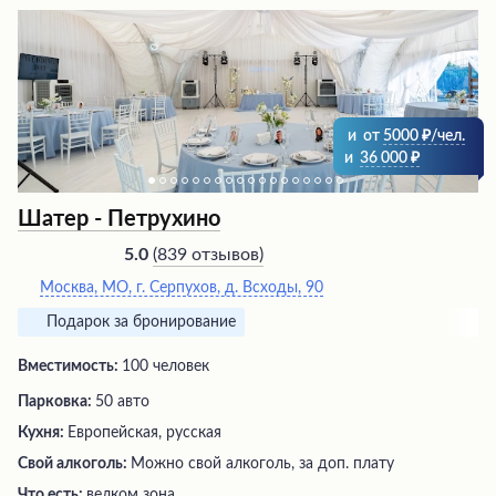
и
от
5000
/чел.
и
36 000
Шатер - Петрухино
(
839 отзывов
)
5.0
Москва, МО, г. Серпухов, д. Всходы, 90
Подарок за бронирование
Вместимость:
100 человек
Парковка:
50 авто
Кухня:
Европейская, русская
Свой алкоголь:
Можно свой алкоголь, за доп. плату
Что есть:
велком зона