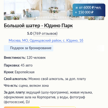
и
от
6000
/чел.
+
150 000
Большой шатер - Юдино Парк
(
769 отзывов
)
5.0
Москва, МО, Одинцовский район, с. Юдино, 1б
Подарок за бронирование
Вместимость:
120 человек
Парковка:
45 авто
Кухня:
Европейская
Свой алкоголь:
Можно свой алкоголь, за доп. плату
Что есть:
сцена, велком зона
За доп. плату:
ведущий (шоу-программа), живая музыка,
оформление зала на Корпоратив, у воды, фотограф
(фотосессия), DJ