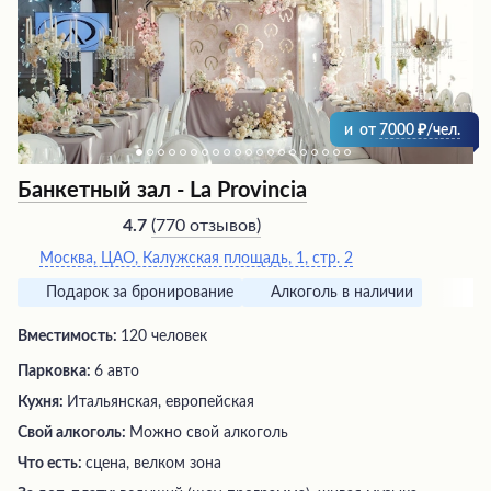
многочисленные положительные отзывы гостей о
качестве обслуживания. Атмосфера романтики и
изыска гарантирована в этом великолепном шатре.
и
от
7000
/чел.
Банкетный зал - La Provincia
(
770 отзывов
)
4.7
Москва, ЦАО, Калужская площадь, 1, стр. 2
Подарок за бронирование
Алкоголь в наличии
Вместимость:
120 человек
Парковка:
6 авто
Кухня:
Итальянская, европейская
Свой алкоголь:
Можно свой алкоголь
Что есть:
сцена, велком зона