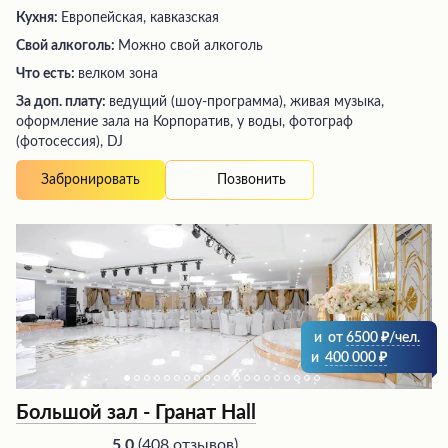
Кухня:
Европейская, кавказская
Свой алкоголь:
Можно свой алкоголь
Что есть:
велком зона
За доп. плату:
ведущий (шоу-программа), живая музыка,
оформление зала на Корпоратив, у воды, фотограф
(фотосессия), DJ
Позвонить
Забронировать
и
от
6500
/чел.
и
400 000
Большой зал - Гранат Hall
(
408 отзывов
)
5.0