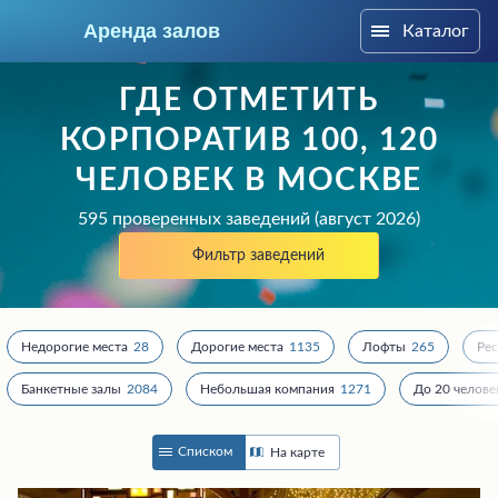
Аренда залов
Каталог
Москва
ГДЕ ОТМЕТИТЬ
КОРПОРАТИВ 100, 120
ЧЕЛОВЕК В МОСКВЕ
595 проверенных заведений (август 2026)
Фильтр заведений
Недорогие места
28
Дорогие места
1135
Лофты
265
Ре
Банкетные залы
2084
Небольшая компания
1271
До 20 челове
Колл-центр
+7 (969) 283-12-35
Списком
На карте
Подберите мне зал