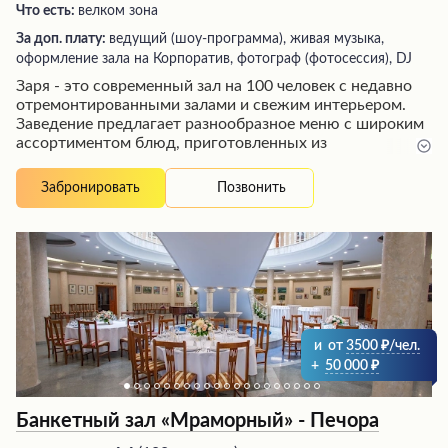
Что есть:
велком зона
За доп. плату:
ведущий (шоу-программа), живая музыка,
оформление зала на Корпоратив, фотограф (фотосессия), DJ
Заря - это современный зал на 100 человек с недавно
отремонтированными залами и свежим интерьером.
Заведение предлагает разнообразное меню с широким
ассортиментом блюд, приготовленных из
качественных продуктов. Посетители отмечают
вкусную и свежую еду, правильную подачу блюд, а
Позвонить
Забронировать
также хорошее обслуживание. В уютной атмосфере
чистого и красивого помещения можно насладиться
такими деликатесами, как хачапури, салаты и шашлык.
Щедрые порции и высокое качество кухни
гарантируют незабываемые впечатления от посещения
этого заведения.
и
от
3500
/чел.
+
50 000
Банкетный зал «Мраморный» - Печора