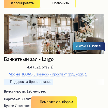
Позвонить
Забронировать
и
от
4000
/чел.
Банкетный зал - Largo
(
521 отзыв
)
4.4
Москва, ЮЗАО, Ленинский проспект, 111, корп. 1
Подарок за бронирование
Вместимость:
120 человек
Парковка:
30 авто
Помогите с выбором
Кухня:
Итальянская, европейская, грузинская