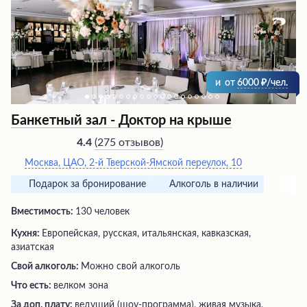
приятная атмосфера, созданная грамотным
оформлением зала, световыми эффектами и
музыкальным сопровождением.
и
от
6000
/чел.
Банкетный зал - Доктор на крыше
(
275 отзывов
)
4.4
Москва, ЦАО, 2-й Тверской-Ямской переулок, 10
Подарок за бронирование
Алкоголь в наличии
Вместимость:
130 человек
Кухня:
Европейская, русская, итальянская, кавказская,
азиатская
Свой алкоголь:
Можно свой алкоголь
Что есть:
велком зона
За доп. плату:
ведущий (шоу-программа), живая музыка,