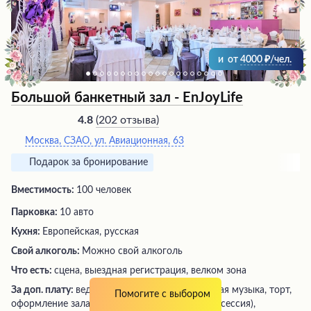
и
от
4000
/чел.
Большой банкетный зал - EnJoyLife
(
202 отзыва
)
4.8
Москва, СЗАО, ул. Авиационная, 63
Подарок за бронирование
Вместимость:
100 человек
Парковка:
10 авто
Кухня:
Европейская, русская
Свой алкоголь:
Можно свой алкоголь
Что есть:
сцена, выездная регистрация, велком зона
За доп. плату:
ведущий (шоу-программа), живая музыка, торт,
Помогите с выбором
оформление зала на Свадьбу, фотограф (фотосессия),