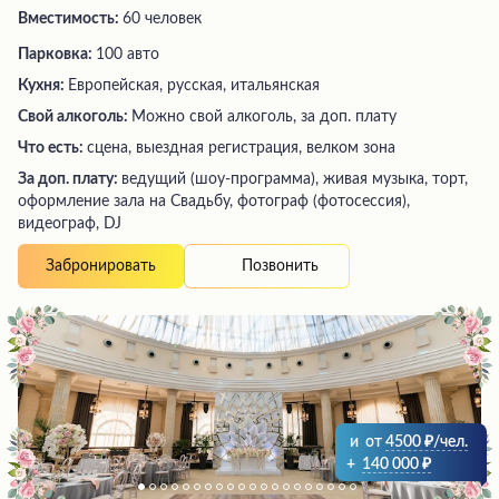
Вместимость:
60 человек
Парковка:
100 авто
Кухня:
Европейская, русская, итальянская
Свой алкоголь:
Можно свой алкоголь, за доп. плату
Что есть:
сцена, выездная регистрация, велком зона
За доп. плату:
ведущий (шоу-программа), живая музыка, торт,
оформление зала на Свадьбу, фотограф (фотосессия),
видеограф, DJ
Позвонить
Забронировать
и
от
4500
/чел.
+
140 000