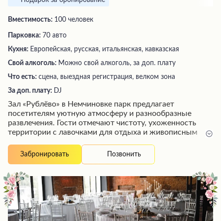
Подарок за бронирование
Вместимость:
100 человек
Парковка:
70 авто
Кухня:
Европейская, русская, итальянская, кавказская
Свой алкоголь:
Можно свой алкоголь, за доп. плату
Что есть:
сцена, выездная регистрация, велком зона
За доп. плату:
DJ
Зал «Рублёво» в Немчиновке парк предлагает
посетителям уютную атмосферу и разнообразные
развлечения. Гости отмечают чистоту, ухоженность
территории с лавочками для отдыха и живописным
парком. В заведении есть ресторан с вкусной едой,
анимация для детей, возможность поиграть в Мафию, а
Позвонить
Забронировать
также спа-зона, боулинг и удобные просторные
номера. Расположение заведения удобно для тех, кто
путешествует на автомобиле, и в то же время создает
ощущение отдаленности от города. Посетители
высоко оценивают сервис и гостеприимство персонала.