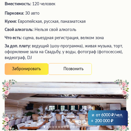
Вместимость:
120 человек
Парковка:
30 авто
Кухня:
Европейская, русская, паназиатская
Свой алкоголь:
Нельзя свой алкоголь
Что есть:
сцена, выездная регистрация, велком зона
За доп. плату:
ведущий (шоу-программа), живая музыка, торт,
оформление зала на Свадьбу, у воды, фотограф (фотосессия),
видеограф, DJ
Позвонить
Забронировать
и
от
6000
/чел.
+
200 000