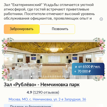
Зал "Екатерининский" Усадьбы отличается уютной
атмосферой, где гостей встречают приветливые
работники. Посетители отмечают высокий уровень
обслуживания официантов, проявляющих опыт и
культуру. Администрация заведения заботится о
комфорте клиентов, предоставляя услуги
Позвонить
Забронировать
организаторов мероприятий и профессиональных
ведущих. Гости восхищаются вкусной русской кухней
от талантливого шеф-кондитера, изысканными
десертами и широким выбором блюд в меню. Залы
обладают изящным убранством, создающим
торжественную атмосферу для праздничных событий.
и
от
6500
/чел.
+
70 000
Зал «Рублёво» - Немчиновка парк
(
1290 отзывов
)
4.9
Москва, МО, с. Немчиновка, ул. 2-я Запрудная, 36