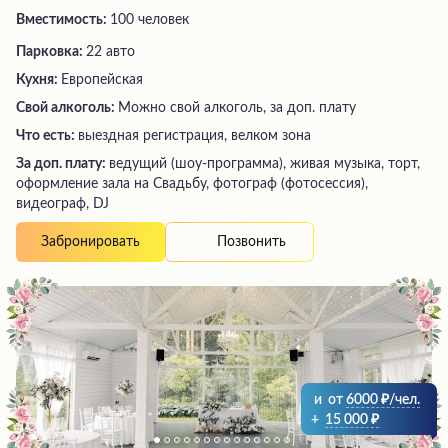
Вместимость:
100 человек
Парковка:
22 авто
Кухня:
Европейская
Свой алкоголь:
Можно свой алкоголь, за доп. плату
Что есть:
выездная регистрация, велком зона
За доп. плату:
ведущий (шоу-программа), живая музыка, торт,
оформление зала на Свадьбу, фотограф (фотосессия),
видеограф, DJ
Позвонить
Забронировать
и
от
6000
/чел.
+
15 000