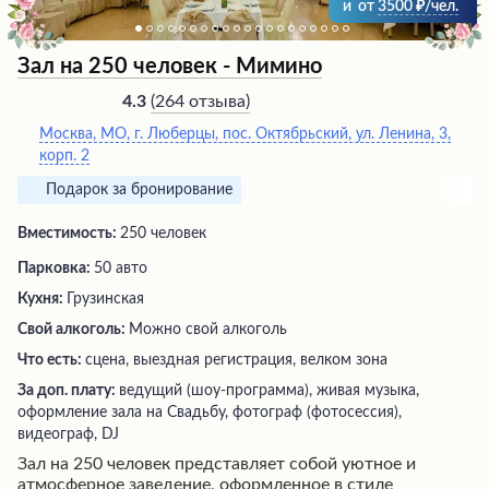
и
от
3500
/чел.
Зал на 250 человек - Мимино
(
264 отзыва
)
4.3
Москва, МО, г. Люберцы, пос. Октябрьский, ул. Ленина, 3,
корп. 2
Подарок за бронирование
Вместимость:
250 человек
Парковка:
50 авто
Кухня:
Грузинская
Свой алкоголь:
Можно свой алкоголь
Что есть:
сцена, выездная регистрация, велком зона
За доп. плату:
ведущий (шоу-программа), живая музыка,
оформление зала на Свадьбу, фотограф (фотосессия),
видеограф, DJ
Зал на 250 человек представляет собой уютное и
атмосферное заведение, оформленное в стиле