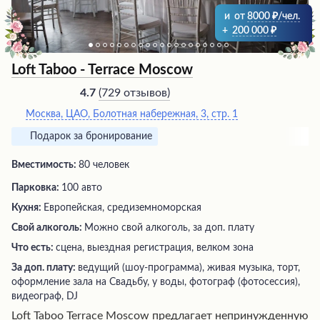
и
от
8000
/чел.
+
200 000
Loft Taboo - Terrace Moscow
(
729 отзывов
)
4.7
Москва, ЦАО, Болотная набережная, 3, стр. 1
Подарок за бронирование
Вместимость:
80 человек
Парковка:
100 авто
Кухня:
Европейская, средиземноморская
Свой алкоголь:
Можно свой алкоголь, за доп. плату
Что есть:
сцена, выездная регистрация, велком зона
За доп. плату:
ведущий (шоу-программа), живая музыка, торт,
оформление зала на Свадьбу, у воды, фотограф (фотосессия),
видеограф, DJ
Loft Taboo Terrace Moscow предлагает непринужденную