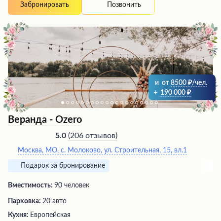
интерьер, профессиональное клиентоориентированное
Позвонить
Забронировать
обслуживание команды и стремление создать
гостеприимную атмосферу для каждого клиента
получают высокую оценку гостей. Посетители
отмечают уровень кухни, соответствующий ресторанам
высокого уровня, и рекомендуют это заведение для
посещения.
и
от
8500
/чел.
+
190 000
Веранда - Ozero
(
206 отзывов
)
5.0
Москва, МО, с. Молоково, ул. Строительная, 15, вл.1
Подарок за бронирование
Вместимость:
90 человек
Парковка:
20 авто
Кухня:
Европейская