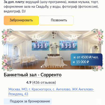
За доп. плату:
ведущий (шоу-программа), живая музыка, торт,
оформление зала на Свадьбу, у воды, фотограф (фотосессия),
видеограф, DJ
Позвонить
Забронировать
и
от
4500
/чел.
и
15 000
Банкетный зал - Сорренто
(
436 отзывов
)
4.9
Москва, МО, г. Красногорск, с. Ангелово, ЖК Ангелово-
Резиденц, 43
Подарок за бронирование