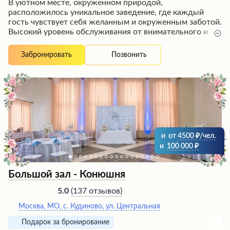
В уютном месте, окруженном природой,
расположилось уникальное заведение, где каждый
гость чувствует себя желанным и окруженным заботой.
Высокий уровень обслуживания от внимательного и
сплоченного персонала создает атмосферу уважения и
гостеприимства. Изысканные блюда, приготовленные с
Позвонить
Забронировать
любовью шеф-поваром, раскрывают новые грани
вкуса, доставляя истинное наслаждение.
Профессионализм сотрудников и качественная
организация мероприятий любого уровня сложности
заслуживают высочайшей оценки и рекомендаций от
посетителей, которые стремятся вернуться сюда вновь
и вновь.
и
от
4500
/чел.
и
100 000
Большой зал - Конюшня
(
137 отзывов
)
5.0
Москва, МО, с. Кудиново, ул. Центральная
Подарок за бронирование