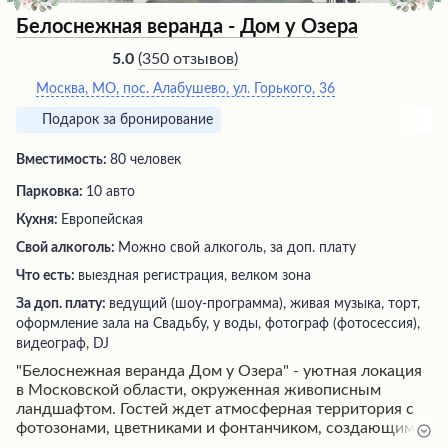
Белоснежная веранда - Дом у Озера
(
350 отзывов
)
5.0
Москва, МО, пос. Алабушево, ул. Горького, 36
Подарок за бронирование
Вместимость:
80 человек
Парковка:
10 авто
Кухня:
Европейская
Свой алкоголь:
Можно свой алкоголь, за доп. плату
Что есть:
выездная регистрация, велком зона
За доп. плату:
ведущий (шоу-программа), живая музыка, торт,
оформление зала на Свадьбу, у воды, фотограф (фотосессия),
видеограф, DJ
"Белоснежная веранда Дом у Озера" - уютная локация
в Московской области, окруженная живописным
ландшафтом. Гостей ждет атмосферная территория с
фотозонами, цветниками и фонтанчиком, создающими
романтическое настроение. Внутри - стильный