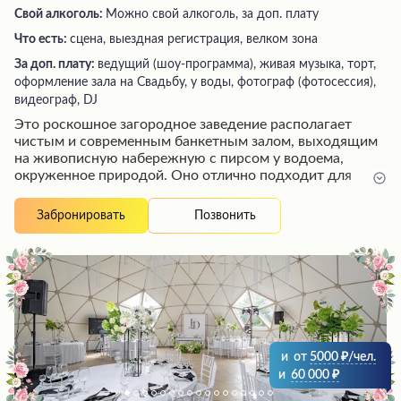
Свой алкоголь:
Можно свой алкоголь, за доп. плату
Что есть:
сцена, выездная регистрация, велком зона
За доп. плату:
ведущий (шоу-программа), живая музыка, торт,
оформление зала на Свадьбу, у воды, фотограф (фотосессия),
видеограф, DJ
Это роскошное загородное заведение располагает
чистым и современным банкетным залом, выходящим
на живописную набережную с пирсом у водоема,
окруженное природой. Оно отлично подходит для
проведения свадеб и других торжеств благодаря
вкусной авторской кухне, в том числе изысканным
Позвонить
Забронировать
блюдам вроде баклажанов в карамельном соусе,
безупречному обслуживанию внимательного персонала
и ухоженной территории, создающей атмосферу уюта
и праздника.
и
от
5000
/чел.
и
60 000