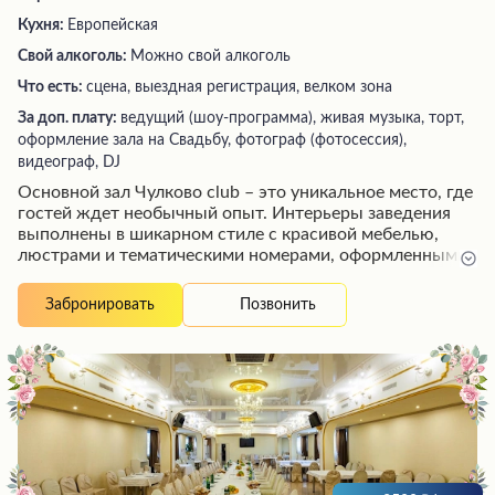
Кухня:
Европейская
Свой алкоголь:
Можно свой алкоголь
Что есть:
сцена, выездная регистрация, велком зона
За доп. плату:
ведущий (шоу-программа), живая музыка, торт,
оформление зала на Свадьбу, фотограф (фотосессия),
видеограф, DJ
Основной зал Чулково club – это уникальное место, где
гостей ждет необычный опыт. Интерьеры заведения
выполнены в шикарном стиле с красивой мебелью,
люстрами и тематическими номерами, оформленными
в различных концепциях, таких как Голливуд. Кухня
предлагает разнообразное трехразовое меню с
Позвонить
Забронировать
вкусными блюдами на выбор. Помимо ресторана,
посетители могут насладиться бассейном, хаммамом и
травяной баней. Также в комплексе предусмотрены
развлекательные программы и возможность посетить
близлежащие достопримечательности. Персонал
внимателен и быстро реагирует на запросы гостей.