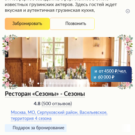
известных грузинских актеров. Здесь гостей ждет
вкусная и аутентичная грузинская кухня,
приготовленная по традиционным рецептам из свежих
продуктов. Особенно отмечают восхитительные
Позвонить
Забронировать
хинкали с кинзой, хачапури по-аджарски с
расплавленным сыром и яйцом, сочные шашлыки и
нежные ребрышки. Посетители высоко ценят
демократичные цены, дружелюбный персонал и
живую музыку, создающую непринужденную
атмосферу. Это место идеально подходит для того,
чтобы насладиться истинным грузинским
гостеприимством и кулинарными изысками.
и
от
4500
/чел.
и
60 000
Ресторан «Сезоны» - Сезоны
(
500 отзывов
)
4.8
Москва, МО, Серпуховский район, Васильевское,
территория 4 сезона
Подарок за бронирование