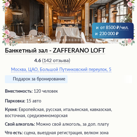
и
от
8500
/чел.
и
230 000
Банкетный зал - ZAFFERANO LOFT
(
142 отзыва
)
4.6
Москва, ЦАО, Большой Путинковский переулок, 5
Подарок за бронирование
Вместимость:
120 человек
Парковка:
15 авто
Кухня:
Европейская, русская, итальянская, кавказская,
восточная, средиземноморская
Свой алкоголь:
Можно свой алкоголь, за доп. плату
Что есть:
сцена, выездная регистрация, велком зона