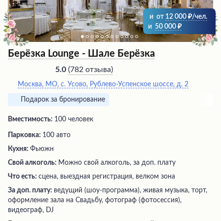
и
от
12 000
/чел.
и
50 000
Берёзка Lounge - Шале Берёзка
(
782 отзыва
)
5.0
Москва, МО, с. Усово, Рублево-Успенское шоссе, д. 2
Подарок за бронирование
Вместимость:
100 человек
Парковка:
100 авто
Кухня:
Фьюжн
Свой алкоголь:
Можно свой алкоголь, за доп. плату
Что есть:
сцена, выездная регистрация, велком зона
За доп. плату:
ведущий (шоу-программа), живая музыка, торт,
оформление зала на Свадьбу, фотограф (фотосессия),
видеограф, DJ