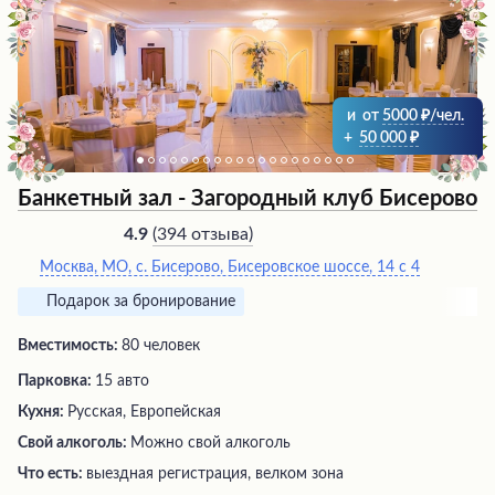
и
от
5000
/чел.
+
50 000
Банкетный зал - Загородный клуб Бисерово
(
394 отзыва
)
4.9
Москва, МО, с. Бисерово, Бисеровское шоссе, 14 с 4
Подарок за бронирование
Вместимость:
80 человек
Парковка:
15 авто
Кухня:
Русская, Европейская
Свой алкоголь:
Можно свой алкоголь
Что есть:
выездная регистрация, велком зона