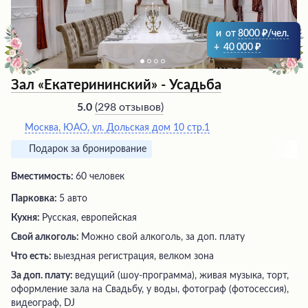
и
от
8000
/чел.
+
40 000
Зал «Екатерининский» - Усадьба
(
298 отзывов
)
5.0
Москва, ЮАО, ул. Дольская дом 10 стр.1
Подарок за бронирование
Вместимость:
60 человек
Парковка:
5 авто
Кухня:
Русская, европейская
Свой алкоголь:
Можно свой алкоголь, за доп. плату
Что есть:
выездная регистрация, велком зона
За доп. плату:
ведущий (шоу-программа), живая музыка, торт,
оформление зала на Свадьбу, у воды, фотограф (фотосессия),
видеограф, DJ