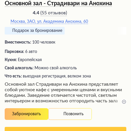
Основной зал - Страдивари на Анохина
(
55 отзывов
)
4.4
Москва, ЗАО, ул. Академика Анохина, 60
Подарок за бронирование
Вместимость:
100 человек
Парковка:
6 авто
Кухня:
Европейская
Свой алкоголь:
Можно свой алкоголь
Что есть:
выездная регистрация, велком зона
Основной зал Страдивари на Анохина представляет
собой уютное кафе с умеренными ценами и вкусными
блюдами. Заведение отличается чистотой, светлым
интерьером и возможностью отгородить часть зала
для обособленных мероприятий. Здесь предлагаются
удобные условия для проведения различных событий,
Позвонить
Забронировать
от семейных торжеств до деловых встреч. Посетители
ценят профессиональное обслуживание персонала и
наличие парковки. Кафе расположено в тихом районе,