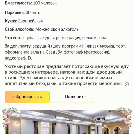
Вместимость:
100 человек
Парковка:
30 авто
Кухня:
Европейская
Свой алкоголь:
Можно свой алкоголь
Что есть:
сцена, выездная регистрация, велком зона
За доп. плату:
ведущий (шоу-программа), живая музыка, торт,
оформление зала на Свадьбу, фотограф (фотосессия),
видеограф, DJ
Уютный ресторан предлагает потрясающе вкусную еду
в роскошном интерьере, напоминающем дворцовый
стиль. Здесь можно насладиться необычными и
аппетитными блюдами, а также провести мероприятие
любого типа благодаря вместительному залу и
радушному обслуживанию внимательных официантов.
Позвонить
Забронировать
Кроме того, посетители по достоинству оценят
доступные цены и наличие парковки для
автомобилистов.