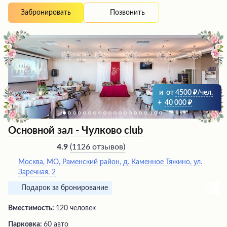
ресторан с вкусной кухней и радушным
Позвонить
Забронировать
обслуживанием. Несмотря на некоторые замечания об
организации, большинство отзывов хвалят приятную
обстановку, позволяющую провести здесь
незабываемые праздники и просто отдохнуть от
городской суеты.
и
от
4500
/чел.
+
40 000
Основной зал - Чулково club
(
1126 отзывов
)
4.9
Москва, МО, Раменский район, д. Каменное Тяжино, ул.
Заречная, 2
Подарок за бронирование
Вместимость:
120 человек
Парковка:
60 авто