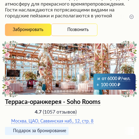
атмосферу для прекрасного времяпрепровождения.
Гости наслаждаются потрясающими видами на
городские пейзажи и располагаются в уютной
обстановке между барной стойкой и панорамными
окнами. Заведение отличается живой музыкой,
Позвонить
Забронировать
танцполом и возможностью свободно перемещаться
по залу, общаться и веселиться. Приятная публика,
стильный интерьер и высокий уровень обслуживания
внимательного и гостеприимного персонала создают
идеальные условия для романтического свидания,
встречи с друзьями или корпоратива.
и
от
6000
/чел.
+
100 000
Терраса-оранжерея - Soho Rooms
(
1057 отзывов
)
4.7
Москва, ЦАО, Саввинская наб., 12, стр. 8
Подарок за бронирование