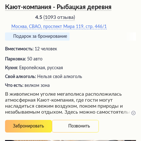
Кают-компания - Рыбацкая деревня
(
1093 отзыва
)
4.5
Москва, СВАО, проспект Мира 119, стр. 446/1
Подарок за бронирование
Вместимость:
12 человек
Парковка:
50 авто
Кухня:
Европейская, русская
Свой алкоголь:
Нельзя свой алкоголь
Что есть:
велком зона
В живописном уголке мегаполиса расположилась
атмосферная Кают-компания, где гости могут
насладиться свежим воздухом, покоем природы и
незабываемым отдыхом. Здесь можно самостоятельно
порыбачить, арендовав удочку и беседку, или заказать
блюда из карпа, форели или осетра в уютном кафе.
Позвонить
Забронировать
Посетители высоко оценивают средний ценовой
уровень, изысканную подачу блюд и исключительный