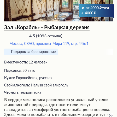
и
от
4000
/чел.
+
4000
Зал «Корабль» - Рыбацкая деревня
(
1093 отзыва
)
4.5
Москва, СВАО, проспект Мира 119, стр. 446/1
Подарок за бронирование
Вместимость:
12 человек
Парковка:
50 авто
Кухня:
Европейская, русская
Свой алкоголь:
Нельзя свой алкоголь
Что есть:
велком зона
В сердце мегаполиса расположен уникальный уголок
живописной природы, где посетители могут
насладиться атмосферой уютного рыбацкого поселка.
Здесь можно порыбачить в небольшом озерце и тут же