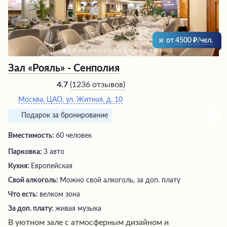
и
от
4500
/чел.
Зал «Рояль» - Сенполия
(
1236 отзывов
)
4.7
Москва, ЦАО, ул. Житная, д. 10
Подарок за бронирование
Вместимость:
60 человек
Парковка:
3 авто
Кухня:
Европейская
Свой алкоголь:
Можно свой алкоголь, за доп. плату
Что есть:
велком зона
За доп. плату:
живая музыка
В уютном зале с атмосферным дизайном и