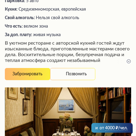
Парковка:
5 авто
Кухня:
Средиземноморская, европейская
Свой алкоголь:
Нельзя свой алкоголь
Что есть:
велком зона
За доп. плату:
живая музыка
В уютном ресторане с авторской кухней гостей ждут
изысканные блюда, приготовленные мастерами своего
дела. Восхитительные порции, безупречная подача и
теплая атмосфера создают незабываемый
гастрономический опыт. Внимательные официанты
помогают сориентироваться в меню, делясь
Позвонить
Забронировать
увлекательными историями о каждом лакомстве.
Изящный интерьер, живая музыка и комфортная
обстановка располагают к приятному
времяпрепровождению в компании близких. Это место
идеально подходит для ценителей высокой кухни и
уюта.
и
от
4000
/чел.