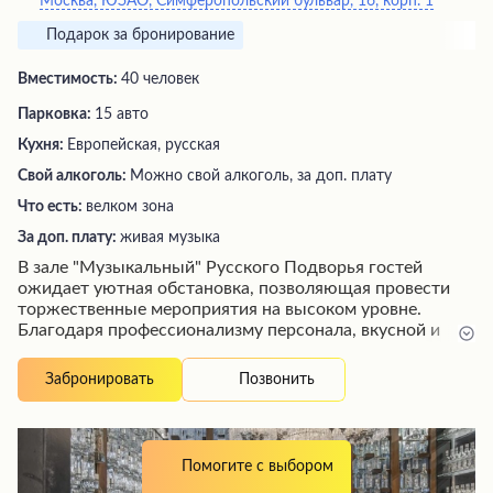
Москва, ЮЗАО, Симферопольский бульвар, 16, корп. 1
Подарок за бронирование
Вместимость:
40 человек
Парковка:
15 авто
Кухня:
Европейская, русская
Свой алкоголь:
Можно свой алкоголь, за доп. плату
Что есть:
велком зона
За доп. плату:
живая музыка
В зале "Музыкальный" Русского Подворья гостей
ожидает уютная обстановка, позволяющая провести
торжественные мероприятия на высоком уровне.
Благодаря профессионализму персонала, вкусной и
качественно приготовленной еде, а также возможности
исполнить любимые песни в караоке, посетителям
Позвонить
Забронировать
гарантировано незабываемое времяпрепровождение.
Внимательные официанты, красивое оформление залов
и индивидуальный подход к каждому гостю создают
атмосферу душевности и комфорта, обеспечивая
Помогите с выбором
желание рекомендовать это заведение друзьям.