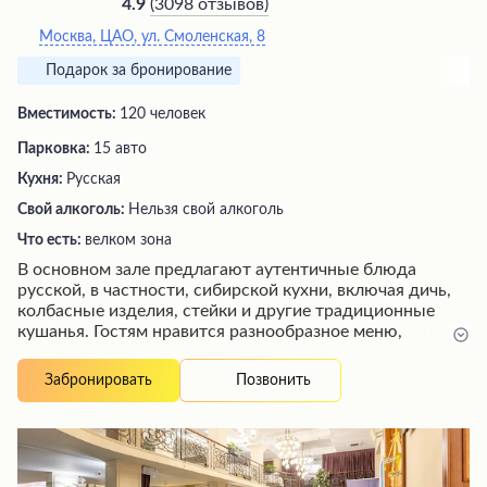
(
3098 отзывов
)
4.9
Москва, ЦАО, ул. Смоленская, 8
Подарок за бронирование
Вместимость:
120 человек
Парковка:
15 авто
Кухня:
Русская
Свой алкоголь:
Нельзя свой алкоголь
Что есть:
велком зона
В основном зале предлагают аутентичные блюда
русской, в частности, сибирской кухни, включая дичь,
колбасные изделия, стейки и другие традиционные
кушанья. Гостям нравится разнообразное меню,
безупречная подача и профессиональное обслуживание
вежливого, но ненавязчивого персонала. Атмосфера
Позвонить
Забронировать
уютная, с приглушенным освещением, комфортной
температурой и фоновой музыкой, создающей
приятный фон. Также отмечают удобные мягкие кресла
на летней веранде, позволяющие неспешно
наслаждаться трапезой.