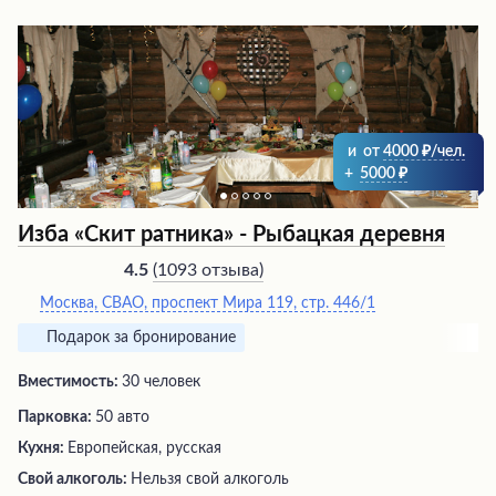
кулинарными шедеврами, наполненными ароматами и
вкусами мирового гастрономического наследия.
Каждый визит в этот ресторан превращается в
увлекательное путешествие для настоящих ценителей
высокой кухни.
и
от
4000
/чел.
+
5000
Изба «Скит ратника» - Рыбацкая деревня
(
1093 отзыва
)
4.5
Москва, СВАО, проспект Мира 119, стр. 446/1
Подарок за бронирование
Вместимость:
30 человек
Парковка:
50 авто
Кухня:
Европейская, русская
Свой алкоголь:
Нельзя свой алкоголь