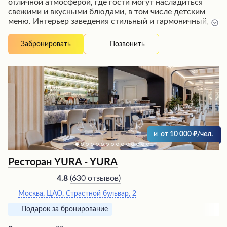
отличной атмосферой, где гости могут насладиться
свежими и вкусными блюдами, в том числе детским
меню. Интерьер заведения стильный и гармоничный, а
персонал всегда внимателен и дружелюбен, создавая
комфортную обстановку. Кроме того, в заведении часто
Позвонить
Забронировать
звучит живая музыка, задающая приятный ритм и
позволяющая провести вечер в веселой компании под
зажигательные танцы.
и
от
10 000
/чел.
Ресторан YURA - YURA
(
630 отзывов
)
4.8
Москва, ЦАО, Страстной бульвар, 2
Подарок за бронирование