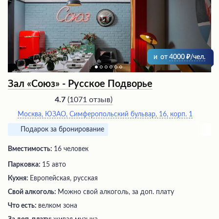
события – будь то корпоратив, банкет или семейный
праздник – в этом заведении все организовано на
высочайшем уровне, обеспечивая гостям истинное
наслаждение от посещения.
и
от
4000
/чел.
Зал «Союз» - Русское Подворье
(
1071 отзыв
)
4.7
Москва, ЮЗАО, Симферопольский бульвар, 16, корп. 1
Подарок за бронирование
Вместимость:
16 человек
Парковка:
15 авто
Кухня:
Европейская, русская
Свой алкоголь:
Можно свой алкоголь, за доп. плату
Что есть:
велком зона