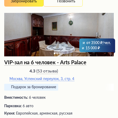
Позвонить
Забронировать
и
от
3500
/чел.
и
15 000
VIP-зал на 6 человек - Arts Palace
(
53 отзыва
)
4.3
Москва, Успенский переулок, 3, стр. 4
Подарок за бронирование
Вместимость:
6 человек
Парковка:
6 авто
Кухня:
Европейская, армянская, русская