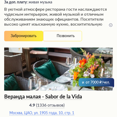
За доп. плату:
живая музыка
В уютной атмосфере ресторана гости наслаждаются
чудесным интерьером, живой музыкой и отличным
обслуживанием знающих официантов. Посетители
высоко ценят изысканную кухню, восхитительную
подачу блюд и индивидуальный подход персонала,
который создает незабываемые впечатления, угощая
Позвонить
Забронировать
именинников сюрпризами и памятными подарками.
Удобное расположение ресторана рядом с метро и
необходимость заранее бронировать столики
подчеркивают его популярность у ценителей
гастрономических изысков.
и
от
7000
/чел.
Веранда малая - Sabor de la Vida
(
1336 отзывов
)
4.9
Москва, ЦАО, ул. 1905 года, 10, стр. 1