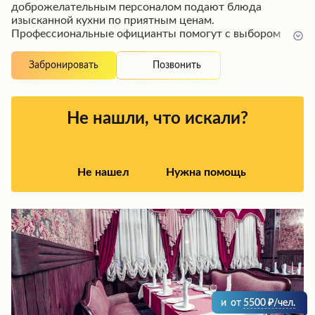
доброжелательным персоналом подают блюда
изысканной кухни по приятным ценам.
Профессиональные официанты помогут с выбором
блюд, предложат отметить торжество или просто
отдохнуть в комфортной обстановке этого
Позвонить
Забронировать
замечательного заведения, которое многие гости
считают лучшим в городе и рекомендуют его посетить.
Не нашли, что искали?
Не нашел
Нужна помощь
и
от
5500
/чел.