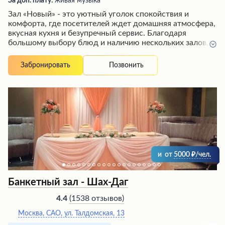
За доп. плату:
живая музыка
Зал «Новый» - это уютный уголок спокойствия и
комфорта, где посетителей ждет домашняя атмосфера,
вкусная кухня и безупречный сервис. Благодаря
большому выбору блюд и наличию нескольких залов,
здесь можно найти идеальное место для любого
случая - будь то семейный праздник, деловая встреча у
Позвонить
Забронировать
камина или просто спокойный отдых.
Профессиональный и внимательный персонал
позаботится о том, чтобы каждый гость остался
полностью удовлетворен высоким качеством
обслуживания и кулинарным мастерством поваров.
и
от
5000
/чел.
Банкетный зал - Шах-Даг
(
1538 отзывов
)
4.4
Москва, САО, ул. Талдомская, 13