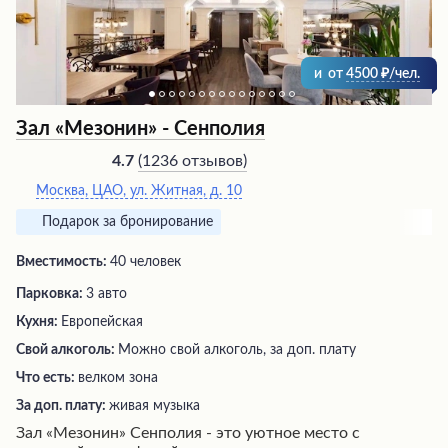
и
от
4500
/чел.
Зал «Мезонин» - Сенполия
(
1236 отзывов
)
4.7
Москва, ЦАО, ул. Житная, д. 10
Подарок за бронирование
Вместимость:
40 человек
Парковка:
3 авто
Кухня:
Европейская
Свой алкоголь:
Можно свой алкоголь, за доп. плату
Что есть:
велком зона
За доп. плату:
живая музыка
Зал «Мезонин» Сенполия - это уютное место с