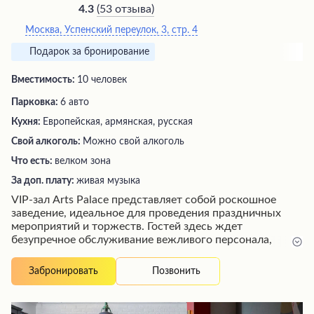
(
53 отзыва
)
4.3
Москва, Успенский переулок, 3, стр. 4
Подарок за бронирование
Вместимость:
10 человек
Парковка:
6 авто
Кухня:
Европейская, армянская, русская
Свой алкоголь:
Можно свой алкоголь
Что есть:
велком зона
За доп. плату:
живая музыка
VIP-зал Arts Palace представляет собой роскошное
заведение, идеальное для проведения праздничных
мероприятий и торжеств. Гостей здесь ждет
безупречное обслуживание вежливого персонала,
восхитительная кухня с разнообразными изысканными
блюдами и великолепно сервированные столы.
Позвонить
Забронировать
Особого внимания заслуживает караоке-зона,
способная создать незабываемую атмосферу веселья и
отличного настроения. Независимо от формата