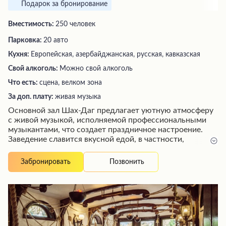
Подарок за бронирование
Вместимость:
250 человек
Парковка:
20 авто
Кухня:
Европейская, азербайджанская, русская, кавказская
Свой алкоголь:
Можно свой алкоголь
Что есть:
сцена, велком зона
За доп. плату:
живая музыка
Основной зал Шах-Даг предлагает уютную атмосферу
с живой музыкой, исполняемой профессиональными
музыкантами, что создает праздничное настроение.
Заведение славится вкусной едой, в частности,
великолепными шашлыками и безупречным
обслуживанием внимательных официантов, таких как
Позвонить
Забронировать
Карина, которая работает с улыбкой и заботой о гостях.
Интерьер зала отличается элегантной обстановкой,
располагающей к приятному времяпрепровождению и
полноценному отдыху.