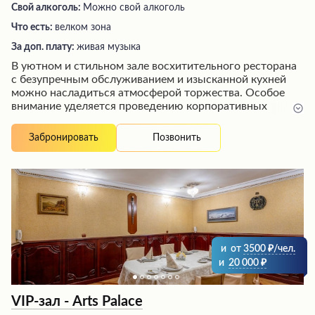
Свой алкоголь:
Можно свой алкоголь
Что есть:
велком зона
За доп. плату:
живая музыка
В уютном и стильном зале восхитительного ресторана
с безупречным обслуживанием и изысканной кухней
можно насладиться атмосферой торжества. Особое
внимание уделяется проведению корпоративных
мероприятий и семейных праздников: в просторном
зале для компаний до 6 человек созданы все условия
Позвонить
Забронировать
для комфортного размещения гостей. Идеальная
чистота, оформление интерьера, вкусные угощения и
развлекательная программа с караоке позволят
провести время в приятной обстановке, окруженным
заботой обслуживающего персонала.
и
от
3500
/чел.
и
20 000
VIP-зал - Arts Palace