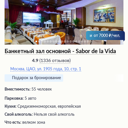
и
от
7000
/чел.
Банкетный зал основной - Sabor de la Vida
(
1336 отзывов
)
4.9
Москва, ЦАО, ул. 1905 года, 10, стр. 1
Подарок за бронирование
Вместимость:
55 человек
Парковка:
5 авто
Кухня:
Средиземноморская, европейская
Свой алкоголь:
Нельзя свой алкоголь
Что есть:
велком зона