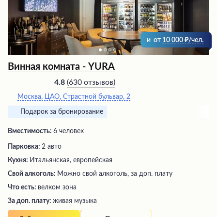
и
от
10 000
/чел.
Винная комната - YURA
(
630 отзывов
)
4.8
Москва, ЦАО, Страстной бульвар, 2
Подарок за бронирование
Вместимость:
6 человек
Парковка:
2 авто
Кухня:
Итальянская, европейская
Свой алкоголь:
Можно свой алкоголь, за доп. плату
Что есть:
велком зона
За доп. плату:
живая музыка