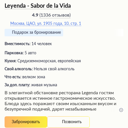
Leyenda - Sabor de la Vida
(
1336 отзывов
)
4.9
Москва, ЦАО, ул. 1905 года, 10, стр. 1
Подарок за бронирование
Вместимость:
14 человек
Парковка:
5 авто
Кухня:
Средиземноморская, европейская
Свой алкоголь:
Нельзя свой алкоголь
Что есть:
велком зона
За доп. плату:
живая музыка
В элегантной обстановке ресторана Legenda гостям
открывается истинное гастрономическое искусство.
Блюда здесь поражают своим изысканным вкусом и
безупречной подачей, дарят незабываемые
впечатления. Безукоризненный сервис, внимательный
персонал и уютная атмосфера создают ощущение
Позвонить
Забронировать
роскоши. Посетители наслаждаются изумительными