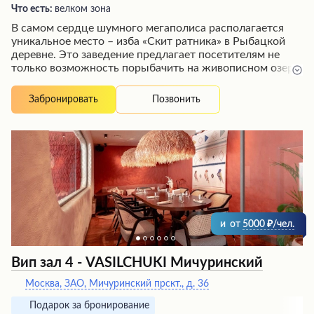
Что есть:
велком зона
В самом сердце шумного мегаполиса располагается
уникальное место – изба «Скит ратника» в Рыбацкой
деревне. Это заведение предлагает посетителям не
только возможность порыбачить на живописном озере,
но и отведать изысканные рыбные блюда,
приготовленные в лучших традициях русской кухни.
Позвонить
Забронировать
Здесь можно насладиться ухой из осетра или
запеченной на пару форелью с брокколи в уютных
деревянных домиках или беседках, расположенных
прямо на берегу озера. Каждый сезон привносит свою
неповторимую атмосферу, делая это место
привлекательным для посещения в любое время года.
Изба «Скит ратника» – идеальное место для ценителей
рыбной ловли и гурманов, ищущих аутентичные вкусы
русской кухни.
и
от
5000
/чел.
Вип зал 4 - VASILCHUKI Мичуринский
Москва, ЗАО, Мичуринский прскт., д. 36
Подарок за бронирование