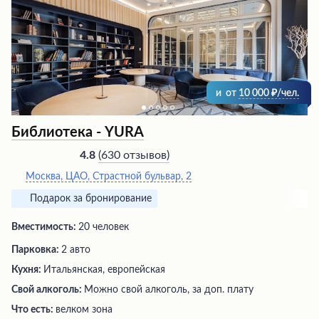
вкус свежей рыбы, салатов и бесподобного чая. Кают-
компания идеально подходит для корпоративных
мероприятий, обеспечивая гармоничное сочетание
рыбалки, вкусной кухни и променада на лоне природы
в черте города.
и
от
10 000
/чел.
Библиотека - YURA
(
630 отзывов
)
4.8
Москва, ЦАО, Страстной бульвар, 2
Подарок за бронирование
Вместимость:
20 человек
Парковка:
2 авто
Кухня:
Итальянская, европейская
Свой алкоголь:
Можно свой алкоголь, за доп. плату
Что есть:
велком зона