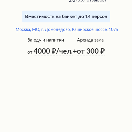
(
557 отзывов
)
5.0
Вместимость на банкет до 14 персон
Москва, МО, г. Домодедово, Каширское шоссе, 107а
За еду и напитки
Аренда зала
4000
/чел.
от 300
+
от