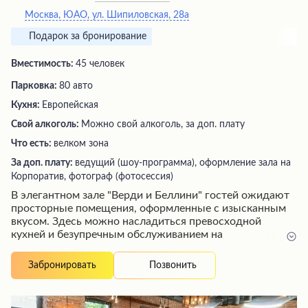
Москва, ЮАО, ул. Шипиловская, 28а
Подарок за бронирование
Вместимость:
45 человек
Парковка:
80 авто
Кухня:
Европейская
Свой алкоголь:
Можно свой алкоголь, за доп. плату
Что есть:
велком зона
За доп. плату:
ведущий (шоу-программа), оформление зала на
Корпоратив, фотограф (фотосессия)
В элегантном зале "Верди и Беллини" гостей ожидают
просторные помещения, оформленные с изысканным
вкусом. Здесь можно насладиться превосходной
кухней и безупречным обслуживанием на
торжественных мероприятиях. Вежливые официанты
оперативно реагируют на любые запросы и создают
Позвонить
Забронировать
атмосферу гостеприимства. Залы идеально подходят
для празднования особых событий, будь то
корпоративные вечера или семейные торжества.