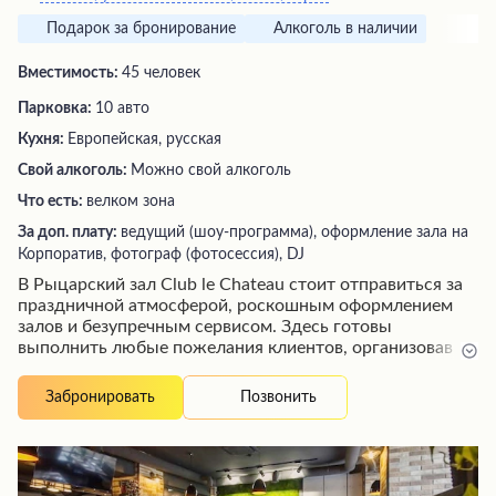
Подарок за бронирование
Алкоголь в наличии
Вместимость:
45 человек
Парковка:
10 авто
Кухня:
Европейская, русская
Свой алкоголь:
Можно свой алкоголь
Что есть:
велком зона
За доп. плату:
ведущий (шоу-программа), оформление зала на
Корпоратив, фотограф (фотосессия), DJ
В Рыцарский зал Club le Chateau стоит отправиться за
праздничной атмосферой, роскошным оформлением
залов и безупречным сервисом. Здесь готовы
выполнить любые пожелания клиентов, организовав
торжество на высшем уровне. Гостей ждут изысканные
блюда, приветливый персонал и уютная обстановка,
Позвонить
Забронировать
способствующая создать по-настоящему
незабываемый вечер. Отзывы посетителей отмечают
профессионализм команды заведения, чуткость к
пожеланиям и готовность пойти навстречу в любой
ситуации, чтобы торжество запомнилось надолго.