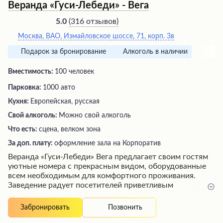
Веранда «Гуси-Лебеди» - Вега
(
316 отзывов
)
5.0
Москва, ВАО, Измайловское шоссе, 71, корп. 3в
Подарок за бронирование
Алкоголь в наличии
Вместимость:
100 человек
Парковка:
1000 авто
Кухня:
Европейская, русская
Свой алкоголь:
Можно свой алкоголь
Что есть:
сцена, велком зона
За доп. плату:
оформление зала на Корпоратив
Веранда «Гуси-Лебеди» Вега предлагает своим гостям
уютные номера с прекрасным видом, оборудованные
всем необходимым для комфортного проживания.
Заведение радует посетителей приветливым
персоналом, вкусными блюдами в ресторане с
большим выбором и доступными ценами, а также
Позвонить
Забронировать
удобной парковкой. В отеле чисто, тихо и есть хорошая