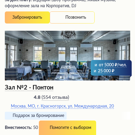
За доп. плату:
ведущий (шоу-программа), живая музыка,
оформление зала на Корпоратив, DJ
Позвонить
Забронировать
и
от
5000
/чел.
и
25 000
Зал №2 - Понтон
(
554 отзыва
)
4.8
Москва, МО, г. Красногорск, ул. Международная, 20
Подарок за бронирование
Вместимость:
50 человек
Помогите с выбором