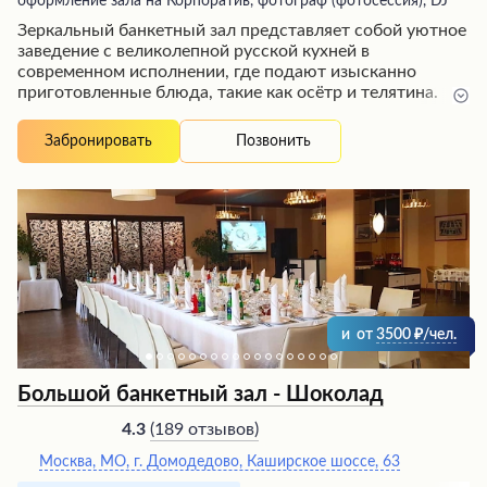
оформление зала на Корпоратив, фотограф (фотосессия), DJ
Зеркальный банкетный зал представляет собой уютное
заведение с великолепной русской кухней в
современном исполнении, где подают изысканно
приготовленные блюда, такие как осётр и телятина.
Заведение отличается удобным расположением,
приятной атмосферой и высоким уровнем
Позвонить
Забронировать
обслуживания – вышколенные официанты
демонстрируют глубокое знание меню и работают с
впечатляющей скоростью. В зале есть возможность
проводить небольшие мероприятия, а также более
крупные события в отдельном большом зеркальном
зале, при этом заведение остается открытым для всех
посетителей независимо от проводимых мероприятий.
и
от
3500
/чел.
Большой банкетный зал - Шоколад
(
189 отзывов
)
4.3
Москва, МО, г. Домодедово, Каширское шоссе, 63