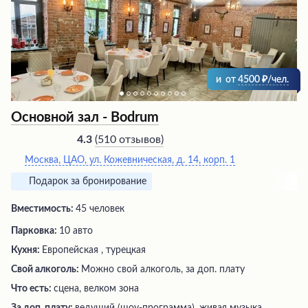
Окунитесь в мир роскоши и элегантности в одном из
лучших заведений города.
и
от
4500
/чел.
Основной зал - Bodrum
(
510 отзывов
)
4.3
Москва, ЦАО, ул. Кожевническая, д. 14, корп. 1
Подарок за бронирование
Вместимость:
45 человек
Парковка:
10 авто
Кухня:
Европейская , турецкая
Свой алкоголь:
Можно свой алкоголь, за доп. плату
Что есть:
сцена, велком зона