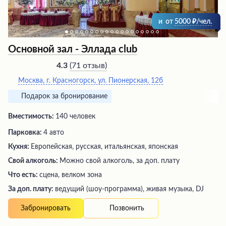
и
от
5000
/чел.
Основной зал - Эллада club
(
71 отзыв
)
4.3
Москва, г. Красногорск, ул. Пионерская, 12б
Подарок за бронирование
Вместимость:
140 человек
Парковка:
4 авто
Кухня:
Европейская, русская, итальянская, японская
Свой алкоголь:
Можно свой алкоголь, за доп. плату
Что есть:
сцена, велком зона
За доп. плату:
ведущий (шоу-программа), живая музыка, DJ
Позвонить
Забронировать