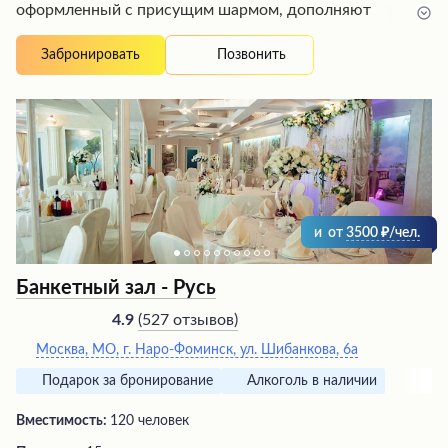
оформленный с присущим шармом, дополняют
аквариумы с рыбками и небольшие холлы. Здесь
можно насладиться вкусными завтраками, заказать
Позвонить
Забронировать
блюда из ресторана или приготовить барбекю на
мангале. Гостей ждёт чистота, комфорт и отзывчивый
персонал, готовый помочь в любой момент.
Оптимальное расположение, наличие парковки и
банкетных залов делают это место идеальным для
проведения корпоративных мероприятий.
и
от
3500
/чел.
Банкетный зал - Русь
(
527 отзывов
)
4.9
Москва, МО, г. Наро-Фоминск, ул. Шибанкова, 6а
Подарок за бронирование
Алкоголь в наличии
Вместимость:
120 человек