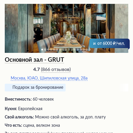
система кондиционирования, что делает пребывание
здесь еще более приятным. Рядом находятся парки и
озеро, идеальные для прогулок на свежем воздухе.
и
от
6000
/чел.
Основной зал - GRUT
(
866 отзывов
)
4.7
Москва, ЮАО, Шипиловская улица, 28а
Подарок за бронирование
Вместимость:
60 человек
Кухня:
Европейская
Свой алкоголь:
Можно свой алкоголь, за доп. плату
Что есть:
сцена, велком зона