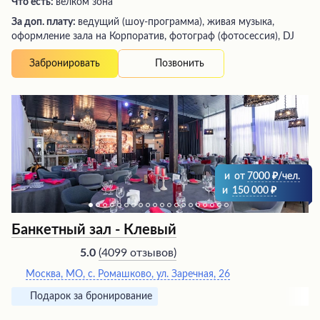
Что есть:
велком зона
За доп. плату:
ведущий (шоу-программа), живая музыка,
оформление зала на Корпоратив, фотограф (фотосессия), DJ
Позвонить
Забронировать
и
от
7000
/чел.
и
150 000
Банкетный зал - Клевый
(
4099 отзывов
)
5.0
Москва, МО, с. Ромашково, ул. Заречная, 26
Подарок за бронирование