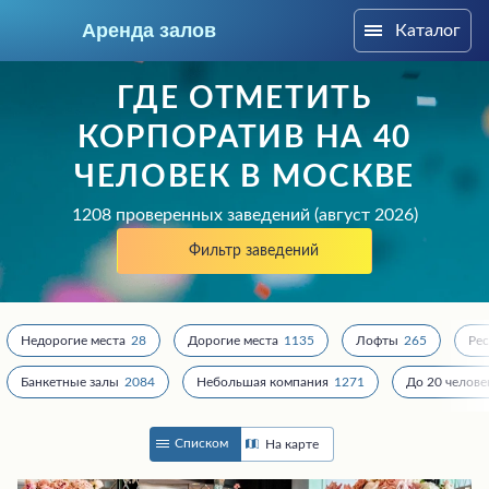
Аренда залов
Каталог
Москва
ГДЕ ОТМЕТИТЬ
КОРПОРАТИВ НА 40
ЧЕЛОВЕК В МОСКВЕ
1208 проверенных заведений (август 2026)
Фильтр заведений
Недорогие места
28
Дорогие места
1135
Лофты
265
Ре
Банкетные залы
2084
Небольшая компания
1271
До 20 челове
Колл-центр
+7 (969) 283-12-35
Списком
На карте
Подберите мне зал