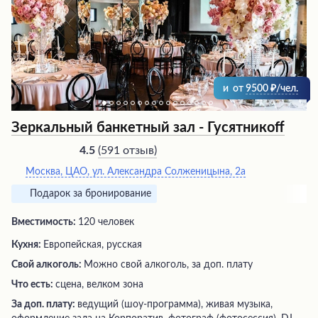
и
от
9500
/чел.
Зеркальный банкетный зал - Гусятникоff
(
591 отзыв
)
4.5
Москва, ЦАО, ул. Александра Солженицына, 2а
Подарок за бронирование
Вместимость:
120 человек
Кухня:
Европейская, русская
Свой алкоголь:
Можно свой алкоголь, за доп. плату
Что есть:
сцена, велком зона
За доп. плату:
ведущий (шоу-программа), живая музыка,