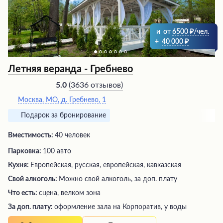
и
от
6500
/чел.
+
40 000
Летняя веранда - Гребнево
(
3636 отзывов
)
5.0
Москва, МО, д. Гребнево, 1
Подарок за бронирование
Вместимость:
40 человек
Парковка:
100 авто
Кухня:
Европейская, русская, европейская, кавказская
Свой алкоголь:
Можно свой алкоголь, за доп. плату
Что есть:
сцена, велком зона
За доп. плату:
оформление зала на Корпоратив, у воды