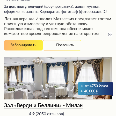
За доп. плату:
ведущий (шоу-программа), живая музыка,
оформление зала на Корпоратив, фотограф (фотосессия), DJ
Летняя веранда Ипполит Матвеевич предлагает гостям
приятную атмосферу и уютную обстановку.
Расположенная под тентом, она обеспечивает
комфортное времяпрепровождение на открытом
воздухе, даже во время дождя. Радушный персонал и
вежливые официанты создают домашнюю атмосферу,
Позвонить
Забронировать
предлагая сытные блюда с творческими названиями и
аккуратной подачей по умеренным ценам. Здесь можно
быстро и вкусно перекусить после прогулки, а по
выходным даже потанцевать под живую музыку.
и
от
4750
/чел.
+
40 000
Зал «Верди и Беллини» - Милан
(
2050 отзывов
)
4.9