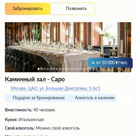
приготовленных на высшем уровне. Обслуживание
отличается высоким качеством и вежливостью
Позвонить
Забронировать
персонала. Интерьер выполнен со вкусом, создавая
ощущение чистоты и комфорта. Многие посетители
рекомендуют это заведение для празднования особых
событий и обязательно планируют вернуться сюда
снова.
и
от
10 000
/чел.
Каминный зал - Capo
Москва, ЦАО, ул. Большая Дмитровка, 5/6с1
Подарок за бронирование
Алкоголь в наличии
Вместимость:
40 человек
Кухня:
Итальянская
Свой алкоголь:
Можно свой алкоголь