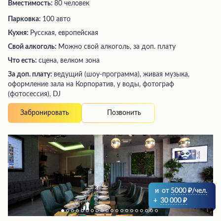
Вместимость:
80 человек
Парковка:
100 авто
Кухня:
Русская, европейская
Свой алкоголь:
Можно свой алкоголь, за доп. плату
Что есть:
сцена, велком зона
За доп. плату:
ведущий (шоу-программа), живая музыка,
оформление зала на Корпоратив, у воды, фотограф
(фотосессия), DJ
Позвонить
Забронировать
и
от
5000
/чел.
+
30 000