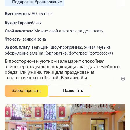
Подарок за бронирование
Вместимость:
80 человек
Кухня:
Европейская
Свой алкоголь:
Можно свой алкоголь, за доп. плату
Что есть:
велком зона
За доп. плату:
ведущий (шоу-программа), живая музыка,
оформление зала на Корпоратив, фотограф (фотосессия)
В просторном и уютном зале царит спокойная
атмосфера, идеально подходящая как для семейного
обеда или ужина, так и для празднования
торжественных событий. Вежливый и
доброжелательный персонал быстро и качественно
обслуживает посетителей, а опытные повара готовят
Позвонить
Забронировать
вкусные блюда. Чистота и порядок поддерживаются
на высоком уровне не только в зале, но и в
производственных помещениях. Летом здесь работает
уютная веранда, где можно насладиться приятной
атмосферой.