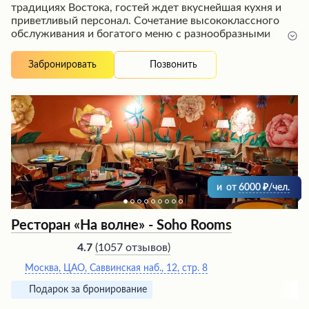
традициях Востока, гостей ждет вкуснейшая кухня и
приветливый персонал. Сочетание высококлассного
обслуживания и богатого меню с разнообразными
блюдами от мясных до рыбных делает это заведение
идеальным местом для торжеств и семейных
Позвонить
Забронировать
праздников. Щедрые порции, безупречный вкус и
приятные бонусы от администрации оставляют самые
приятные впечатления у посетителей. Независимо от
повода - будь то юбилей, корпоратив или просто ужин
с близкими, здесь вы окунетесь в атмосферу
гостеприимства и насладитесь кулинарными
шедеврами.
и
от
6000
/чел.
Ресторан «На волне» - Soho Rooms
(
1057 отзывов
)
4.7
Москва, ЦАО, Саввинская наб., 12, стр. 8
Подарок за бронирование