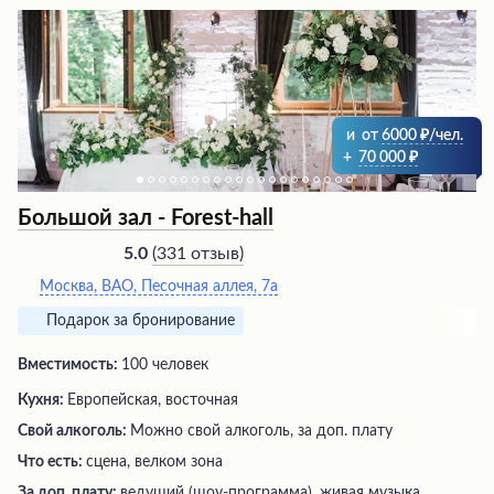
и
от
6000
/чел.
+
70 000
Большой зал - Forest-hall
(
331 отзыв
)
5.0
Москва, ВАО, Песочная аллея, 7а
Подарок за бронирование
Вместимость:
100 человек
Кухня:
Европейская, восточная
Свой алкоголь:
Можно свой алкоголь, за доп. плату
Что есть:
сцена, велком зона
За доп. плату:
ведущий (шоу-программа), живая музыка,