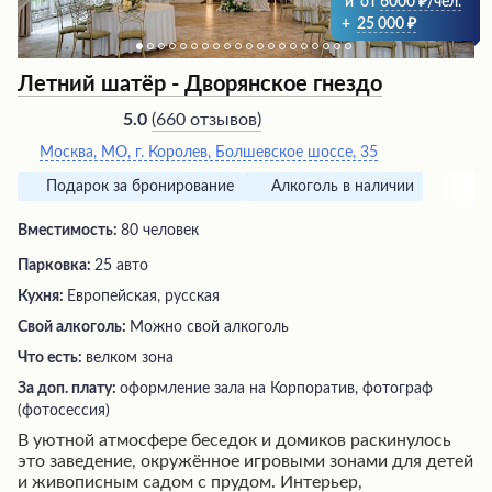
и
от
6000
/чел.
+
25 000
Летний шатёр - Дворянское гнездо
(
660 отзывов
)
5.0
Москва, МО, г. Королев, Болшевское шоссе, 35
Подарок за бронирование
Алкоголь в наличии
Вместимость:
80 человек
Парковка:
25 авто
Кухня:
Европейская, русская
Свой алкоголь:
Можно свой алкоголь
Что есть:
велком зона
За доп. плату:
оформление зала на Корпоратив, фотограф
(фотосессия)
В уютной атмосфере беседок и домиков раскинулось
это заведение, окружённое игровыми зонами для детей
и живописным садом с прудом. Интерьер,