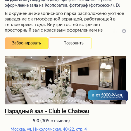
оформление зала на Корпоратив, фотограф (фотосессия), DJ
В окружении живописного парка расположено уютное
заведение с атмосферной верандой, работающей в
теплое время года. Внутри гостей встречает
просторный зал с красивым оформлением из
искусственных цветов и свечей, предлагающий
комфортную обстановку для проведения различных
Позвонить
Забронировать
мероприятий. Заведение отличается вкусной кухней,
где особенно рекомендуются стейки средней
прожарки. Гостей ждет профессиональное и вежливое
обслуживание, развлекательная программа с
эффектными шоу от барменов. Наличие танцпола,
фотозоны и возможность аренды под ключ дополняют
привлекательность этого места для семейного отдыха
или торжественных событий.
и
от
5000
/чел.
Парадный зал - Club le Chateau
(
305 отзывов
)
5.0
Москва, ул. Николоямская, 40/22, стр. 4