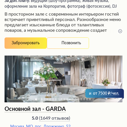
За доп. плату:
ведущий (шоу-программа), живая музыка,
оформление зала на Корпоратив, фотограф (фотосессия), DJ
В просторном зале с современным интерьером гостей
встречает приветливый персонал. Разнообразное меню
предлагает изысканные блюда от талантливых
поваров, а музыкальное сопровождение создает
непринужденную атмосферу. Здесь можно отметить
любое торжество, насладиться вкусной едой и
Позвонить
Забронировать
напитками в компании друзей или спокойно провести
время в уютной обстановке. Залы разделены, что
обеспечивает комфорт и приватность для разных
категорий посетителей. Этот ресторан станет
отличным выбором для тех, кто ценит высокий уровень
обслуживания, разнообразие блюд и приятную
атмосферу.
и
от
7500
/чел.
Основной зал - GARDA
(
1649 отзывов
)
5.0
Москва, МО, пос. Дрожжино, 52