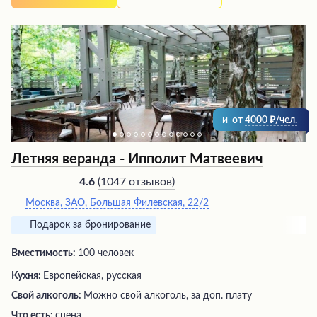
заставляя гостей пуститься в пляс. Вежливый и
доброжелательный персонал создает атмосферу
праздника, где можно отлично провести время в
комфортной обстановке.
и
от
4000
/чел.
Летняя веранда - Ипполит Матвеевич
(
1047 отзывов
)
4.6
Москва, ЗАО, Большая Филевская, 22/2
Подарок за бронирование
Вместимость:
100 человек
Кухня:
Европейская, русская
Свой алкоголь:
Можно свой алкоголь, за доп. плату
Что есть:
сцена