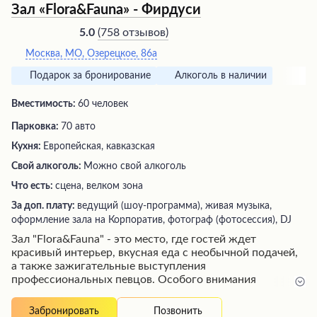
Зал «Flora&Fauna» - Фирдуси
(
758 отзывов
)
5.0
Москва, МО, Озерецкое, 86а
Подарок за бронирование
Алкоголь в наличии
Вместимость:
60 человек
Парковка:
70 авто
Кухня:
Европейская, кавказская
Свой алкоголь:
Можно свой алкоголь
Что есть:
сцена, велком зона
За доп. плату:
ведущий (шоу-программа), живая музыка,
оформление зала на Корпоратив, фотограф (фотосессия), DJ
Зал "Flora&Fauna" - это место, где гостей ждет
красивый интерьер, вкусная еда с необычной подачей,
а также зажигательные выступления
профессиональных певцов. Особого внимания
заслуживает талантливая исполнительница Айна, чей
приятный голос и яркий артистизм заводят публику,
Позвонить
Забронировать