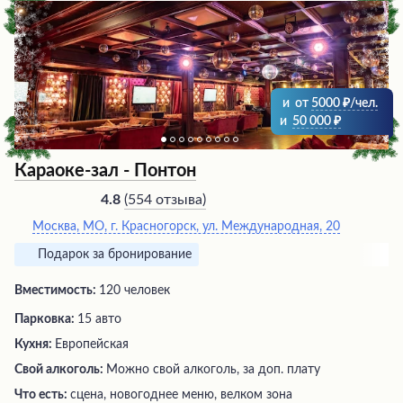
и
от
5000
/чел.
и
50 000
Караоке-зал - Понтон
(
554 отзыва
)
4.8
Москва, МО, г. Красногорск, ул. Международная, 20
Подарок за бронирование
Вместимость:
120 человек
Парковка:
15 авто
Кухня:
Европейская
Свой алкоголь:
Можно свой алкоголь, за доп. плату
Что есть:
сцена, новогоднее меню, велком зона