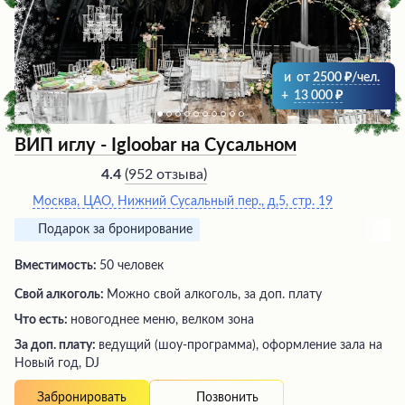
и
от
2500
/чел.
+
13 000
ВИП иглу - Igloobar на Сусальном
(
952 отзыва
)
4.4
Москва, ЦАО, Нижний Сусальный пер., д,5, стр. 19
Подарок за бронирование
Вместимость:
50 человек
Свой алкоголь:
Можно свой алкоголь, за доп. плату
Что есть:
новогоднее меню, велком зона
За доп. плату:
ведущий (шоу-программа), оформление зала на
Новый год, DJ
Позвонить
Забронировать