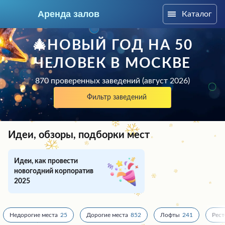
Аренда залов
Каталог
Москва
🎄НОВЫЙ ГОД НА 50
ЧЕЛОВЕК В МОСКВЕ
870 проверенных заведений (август 2026)
Фильтр заведений
Идеи, обзоры, подборки мест
Идеи, как провести
новогодний корпоратив
2025
Колл-центр
+7 (969) 283-12-35
Подберите мне зал
Недорогие места
25
Дорогие места
852
Лофты
241
Рес