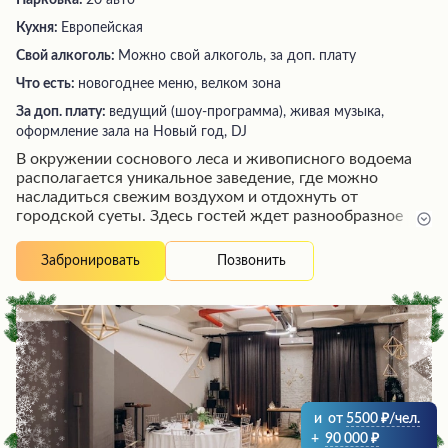
Парковка:
20 авто
Кухня:
Европейская
Свой алкоголь:
Можно свой алкоголь, за доп. плату
Что есть:
новогоднее меню, велком зона
За доп. плату:
ведущий (шоу-программа), живая музыка,
оформление зала на Новый год, DJ
В окружении соснового леса и живописного водоема
располагается уникальное заведение, где можно
насладиться свежим воздухом и отдохнуть от
городской суеты. Здесь гостей ждет разнообразное
меню, включающее блюда на любой вкус: от пиццы и
шашлыков до изысканных стейков и деликатесов.
Позвонить
Забронировать
Особого внимания заслуживают вкусные лимонады и
компоты, а также качественное биовино, прекрасно
сочетающееся с запеченным сыром. Атмосферу уюта и
гостеприимства создают внимательные официанты,
готовые окружить заботой каждого посетителя. На
открытой веранде можно провести незабываемый день
рождения ребенка, наслаждаясь живой музыкой, а
юные гости смогут вдоволь поиграть на траве в
и
от
5500
/чел.
разнообразные игры.
+
90 000