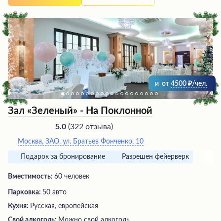
и
от
4500
/чел.
Зал «Зеленый» - На Поклонной
(
322 отзыва
)
5.0
Москва, ЗАО, ул. Братьев Фонченко, 10
Подарок за бронирование
Разрешен фейерверк
Вместимость:
60 человек
Парковка:
50 авто
Кухня:
Русская, европейская
Свой алкоголь:
Можно свой алкоголь