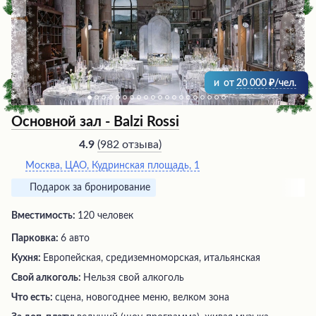
создавая ощущение комфорта и хорошего
времяпрепровождения с яркими впечатлениями.
и
от
20 000
/чел.
Основной зал - Balzi Rossi
(
982 отзыва
)
4.9
Москва, ЦАО, Кудринская площадь, 1
Подарок за бронирование
Вместимость:
120 человек
Парковка:
6 авто
Кухня:
Европейская, средиземноморская, итальянская
Свой алкоголь:
Нельзя свой алкоголь
Что есть:
сцена, новогоднее меню, велком зона