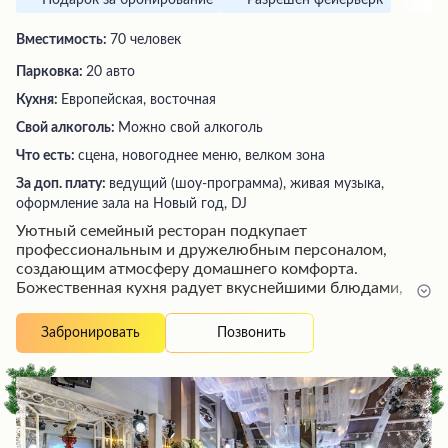
Подарок за бронирование
Разрешен фейерверк
Вместимость:
70 человек
Парковка:
20 авто
Кухня:
Европейская, восточная
Свой алкоголь:
Можно свой алкоголь
Что есть:
сцена, новогоднее меню, велком зона
За доп. плату:
ведущий (шоу-программа), живая музыка,
оформление зала на Новый год, DJ
Уютный семейный ресторан подкупает
профессиональным и дружелюбным персоналом,
создающим атмосферу домашнего комфорта.
Божественная кухня радует вкуснейшими блюдами,
среди которых стоит отметить борщ, признанный
одним из лучших, и ассорти из шашлыков с отличной
Позвонить
Забронировать
скруткой и сочными овощами. Интерьер, приятная
музыка и забота персонала оставляют исключительно
приятные воспоминания о посещении этого заведения.