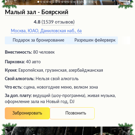
Малый зал - Боярский
(
1539 отзывов
)
4.8
Москва, ЮАО, Даниловская наб., 6а
Подарок за бронирование
Разрешен фейерверк
Вместимость:
80 человек
Парковка:
40 авто
Кухня:
Европейская, грузинская, азербайджанская
Свой алкоголь:
Нельзя свой алкоголь
Что есть:
сцена, новогоднее меню, велком зона
За доп. плату:
ведущий (шоу-программа), живая музыка,
оформление зала на Новый год, DJ
Позвонить
Забронировать