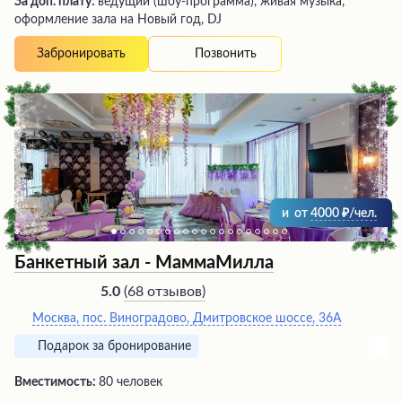
За доп. плату:
ведущий (шоу-программа), живая музыка,
оформление зала на Новый год, DJ
Позвонить
Забронировать
и
от
4000
/чел.
Банкетный зал - МаммаМилла
(
68 отзывов
)
5.0
Москва, пос. Виноградово, Дмитровское шоссе, 36А
Подарок за бронирование
Вместимость:
80 человек