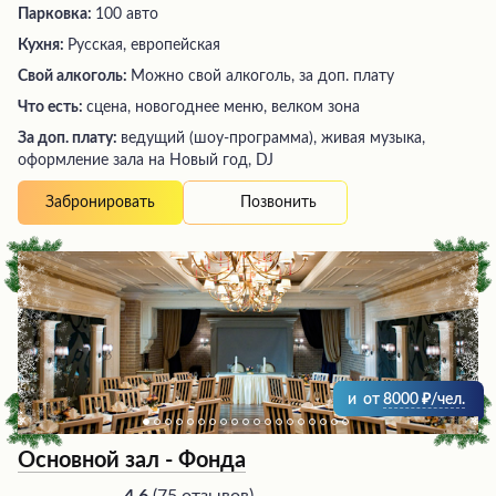
Парковка:
100 авто
Кухня:
Русская, европейская
Свой алкоголь:
Можно свой алкоголь, за доп. плату
Что есть:
сцена, новогоднее меню, велком зона
За доп. плату:
ведущий (шоу-программа), живая музыка,
оформление зала на Новый год, DJ
Позвонить
Забронировать
и
от
8000
/чел.
Основной зал - Фонда
(
75 отзывов
)