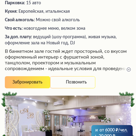
Парковка:
15 авто
Кухня:
Европейская, итальянская
Свой алкоголь:
Можно свой алкоголь
Что есть:
новогоднее меню, велком зона
За доп. плату:
ведущий (шоу-программа), живая музыка,
оформление зала на Новый год, DJ
В банкетном зале гостей ждет просторный, со вкусом
оформленный интерьер с фуршетной зоной,
танцполом, проектором и музыкальным
сопровождением - идеальные условия для проведения
любого торжества. Посетители отмечают
профессионализм обслуживающего персонала,
Позвонить
Забронировать
внимательное отношение к клиентам и вкусную,
качественно приготовленную еду. Здесь работают
опытные специалисты, готовые организовать
мероприятие на высоком уровне по демократичной
цене, обеспечив гостям незабываемый праздник.
и
от
6000
/чел.