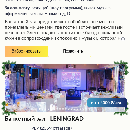
Что есть:
сцена, новогоднее меню, велком зона
За доп. плату:
ведущий (шоу-программа), живая музыка,
оформление зала на Новый год, DJ
Банкетный зал представляет собой уютное место с
приемлемыми ценами, где гостей встречает вежливый
персонал. Здесь подают аппетитные блюда шикарной
кухни в сопровождении спокойной музыки, которая не
мешает проведению переговоров и решению рабочих
моментов. Заведение может похвастаться быстрой
Позвонить
Забронировать
подачей больших порций, а также приветливым
обслуживанием, внимательным к потребностям
посетителей, будь то размещение на комфортной
веранде или предоставление пледов по первой
просьбе.
и
от
5000
/чел.
Банкетный зал - LENINGRAD
(
2059 отзывов
)
4.7