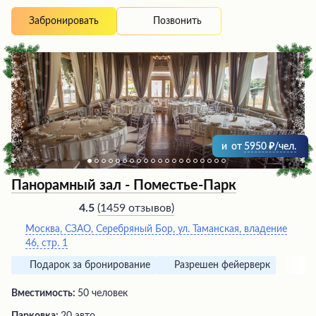
романтический ужин или шумная вечеринка. Шеф-
повар виртуозно готовит блюда на мангале, а
Позвонить
Забронировать
официанты быстро и качественно обслужат гостей.
Уютная атмосфера, вкусная еда по приемлемым ценам
и отличная музыка ждут всех, кто решит посетить это
заведение.
и
от
5950
/чел.
Панорамный зал - Поместье-Парк
(
1459 отзывов
)
4.5
Москва, СЗАО, Серебряный Бор, ул. Таманская, владение
46, стр. 1
Подарок за бронирование
Разрешен фейерверк
Вместимость:
50 человек