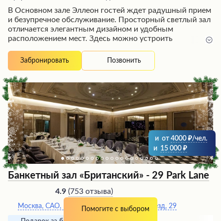
В Основном зале Эллеон гостей ждет радушный прием
и безупречное обслуживание. Просторный светлый зал
отличается элегантным дизайном и удобным
расположением мест. Здесь можно устроить
незабываемый праздник благодаря возможности
демонстрации слайдов, видеороликов и караоке на
Позвонить
Забронировать
большом экране. Разнообразное банкетное меню
порадует изысканными блюдами на любой вкус.
Вежливый и предупредительный персонал
внимательно следит за тем, чтобы у гостей всегда было
достаточно еды и напитков. За организацию торжества
отвечает профессиональная команда под чутким
руководством администратора.
и
от
4000
/чел.
и
15 000
Банкетный зал «Британский» - 29 Park Lane
(
753 отзыва
)
4.9
Москва, САО, Петровско-разумовский проезд, 29
Помогите с выбором