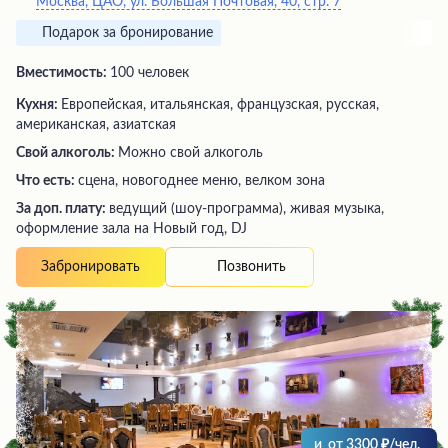
Москва, ЦАО, ул. Большая Почтовая, 40, стр. 7
Подарок за бронирование
Вместимость:
100 человек
Кухня:
Европейская, итальянская, французская, русская,
американская, азиатская
Свой алкоголь:
Можно свой алкоголь
Что есть:
сцена, новогоднее меню, велком зона
За доп. плату:
ведущий (шоу-программа), живая музыка,
оформление зала на Новый год, DJ
Позвонить
Забронировать
и
от
3300
/чел.