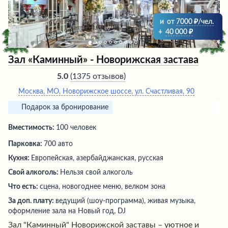
и
от
7000
/чел.
+
40 000
Зал «Каминный» - Новорижская застава
(
1375 отзывов
)
5.0
Москва, МО, Новорижское шоссе, ул. Счастливая, 90
Подарок за бронирование
Вместимость:
100 человек
Парковка:
700 авто
Кухня:
Европейская, азербайджанская, русская
Свой алкоголь:
Нельзя свой алкоголь
Что есть:
сцена, новогоднее меню, велком зона
За доп. плату:
ведущий (шоу-программа), живая музыка,
оформление зала на Новый год, DJ
Зал "Каминный" Новорижской заставы – уютное и