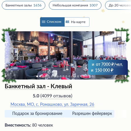
Банкетные залы
1656
Небольшая компания
1007
До 20 челове
Списком
На карте
и
от
7000
/чел.
и
150 000
Банкетный зал - Клевый
(
4099 отзывов
)
5.0
Москва, МО, с. Ромашково, ул. Заречная, 26
Подарок за бронирование
Разрешен фейерверк
Вместимость:
80 человек