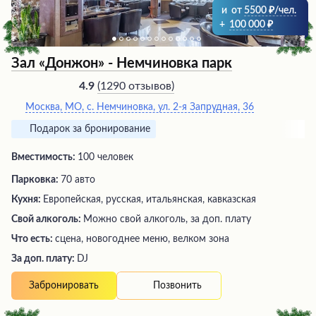
и
от
5500
/чел.
+
100 000
Зал «Донжон» - Немчиновка парк
(
1290 отзывов
)
4.9
Москва, МО, с. Немчиновка, ул. 2-я Запрудная, 36
Подарок за бронирование
Вместимость:
100 человек
Парковка:
70 авто
Кухня:
Европейская, русская, итальянская, кавказская
Свой алкоголь:
Можно свой алкоголь, за доп. плату
Что есть:
сцена, новогоднее меню, велком зона
За доп. плату:
DJ
Позвонить
Забронировать