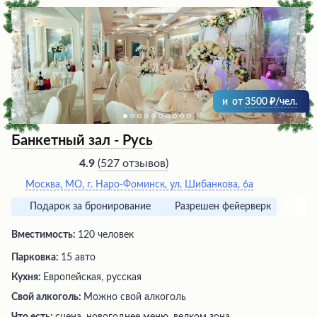
расслабиться в просторных банных домиках. Удобное
расположение и возможность заселения в любое время
дополняют привлекательность этого заведения,
оставляющего у гостей исключительно
положительные впечатления.
и
от
3500
/чел.
Банкетный зал - Русь
(
527 отзывов
)
4.9
Москва, МО, г. Наро-Фоминск, ул. Шибанкова, 6а
Подарок за бронирование
Разрешен фейерверк
Вместимость:
120 человек
Парковка:
15 авто
Кухня:
Европейская, русская
Свой алкоголь:
Можно свой алкоголь