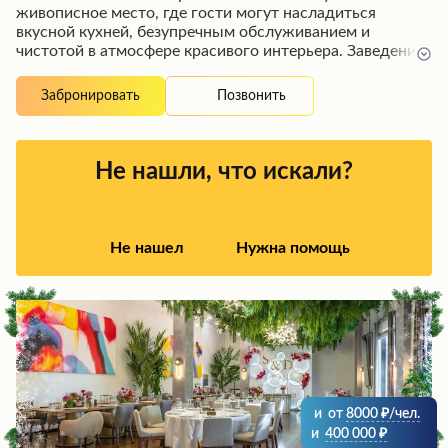
живописное место, где гости могут насладиться
вкусной кухней, безупречным обслуживанием и
чистотой в атмосфере красивого интерьера. Заведение
предлагает отдельные домики для проведения
праздников, вкусные блюда, которые даже на
Позвонить
Забронировать
следующий день после разогрева радуют своим
восхитительным вкусом, а также аккуратную упаковку
остатков еды с собой. Территория великолепно
оформлена и ухожена, а вежливый и понятливый
Не нашли, что искали?
персонал быстро выполняет заказы, создавая
комфортную обстановку для гостей.
Не нашел
Нужна помощь
и
от
8000
/чел.
и
400 000