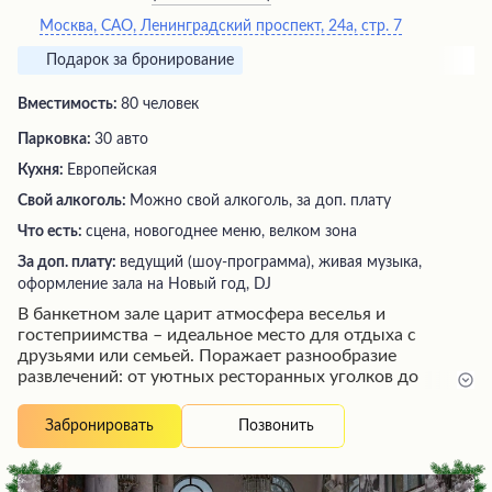
Москва, САО, Ленинградский проспект, 24а, стр. 7
Подарок за бронирование
Вместимость:
80 человек
Парковка:
30 авто
Кухня:
Европейская
Свой алкоголь:
Можно свой алкоголь, за доп. плату
Что есть:
сцена, новогоднее меню, велком зона
За доп. плату:
ведущий (шоу-программа), живая музыка,
оформление зала на Новый год, DJ
В банкетном зале царит атмосфера веселья и
гостеприимства – идеальное место для отдыха с
друзьями или семьей. Поражает разнообразие
развлечений: от уютных ресторанных уголков до
увлекательного караоке с профессиональным звуковым
сопровождением. Высокий уровень обслуживания
Позвонить
Забронировать
обеспечивают дружелюбный и вышколенный
персонал, вкусная кухня и приличная публика.
Функционирование заведения отлажено до мелочей,