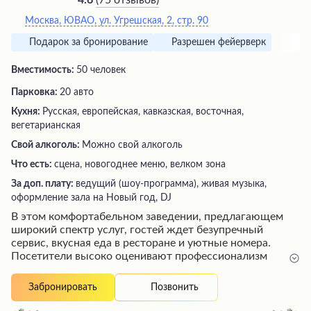
4.6
Москва, ЮВАО, ул. Угрешская, 2, стр. 90
Подарок за бронирование
Разрешен фейерверк
Вместимость:
50 человек
Парковка:
20 авто
Кухня:
Русская, европейская, кавказская, восточная,
вегетарианская
Свой алкоголь:
Можно свой алкоголь
Что есть:
сцена, новогоднее меню, велком зона
За доп. плату:
ведущий (шоу-программа), живая музыка,
оформление зала на Новый год, DJ
В этом комфортабельном заведении, предлагающем
широкий спектр услуг, гостей ждет безупречный
сервис, вкусная еда в ресторане и уютные номера.
Посетители высоко оценивают профессионализм
обслуживающего персонала, который внимательно
относится к пожеланиям клиентов и создает атмосферу
Позвонить
Забронировать
гостеприимства. Особый акцент делается на высоком
качестве банных процедур, предоставляя возможность