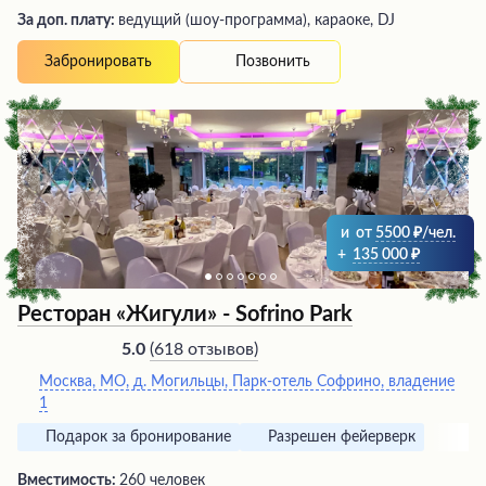
За доп. плату:
ведущий (шоу-программа), караоке, DJ
Позвонить
Забронировать
и
от
5500
/чел.
+
135 000
Ресторан «Жигули» - Sofrino Park
(
618 отзывов
)
5.0
Москва, МО, д. Могильцы, Парк-отель Софрино, владение
1
Подарок за бронирование
Разрешен фейерверк
Вместимость:
260 человек