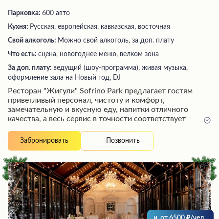
Парковка:
600 авто
Кухня:
Русская, европейская, кавказская, восточная
Свой алкоголь:
Можно свой алкоголь, за доп. плату
Что есть:
сцена, новогоднее меню, велком зона
За доп. плату:
ведущий (шоу-программа), живая музыка,
оформление зала на Новый год, DJ
Ресторан "Жигули" Sofrino Park предлагает гостям
приветливый персонал, чистоту и комфорт,
замечательную и вкусную еду, напитки отличного
качества, а весь сервис в точности соответствует
рекламе. Здесь можно насладиться открытым
бассейном с подогретой водой, который создает
Позвонить
Забронировать
атмосферу релакса посреди зимы. Несмотря на
большое количество посетителей, особенно с детьми, в
заведении нет толкучки и очередей. Персонал
доброжелателен и всегда готов помочь гостям.
Ресторан располагает просторной территорией,
контактным зоопарком, хорошим спа-комплексом и
шикарным теплым бассейном, продуманными для
комфорта посетителей.
и
от
6500
/чел.