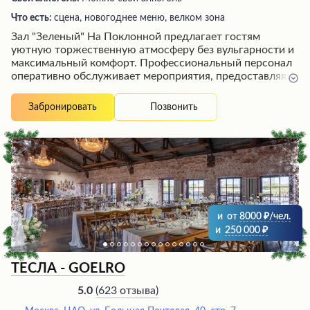
Что есть:
сцена, новогоднее меню, велком зона
Зал "Зеленый" На Поклонной предлагает гостям
уютную торжественную атмосферу без вульгарности и
максимальный комфорт. Профессиональный персонал
оперативно обслуживает мероприятия, предоставляя
помощь во всех вопросах организации праздников и
банкетов. Шеф-повар поможет составить вкусное меню
Позвонить
Забронировать
из качественных блюд по доступным ценам.
Вместительный зал с регулируемым освещением
вмещает до сотни гостей, создавая идеальные условия
для проведения свадеб, юбилеев и других торжеств.
и
от
8000
/чел.
и
250 000
ТЕСЛА - GOELRO
(
623 отзыва
)
5.0